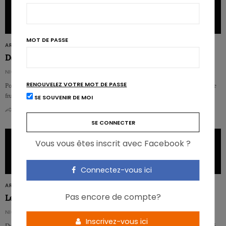
MOT DE PASSE
ARTICLES
Des fruits et légumes pour arrêter de fumer
NICOLAS GUGGENBÜHL
RENOUVELEZ VOTRE MOT DE PASSE
Pour la première fois, une étude rapporte que les fumeurs consommant plus de
fruits et légumes ont plus de chances de se défaire du tabac.…
SE SOUVENIR DE MOI
0
0
Vous vous êtes inscrit avec Facebook ?
Connectez-vous ici
ARTICLES
Pas encore de compte?
Le fructose néfaste pour le foie
NICOLAS GUGGENBÜHL
Inscrivez-vous ici
Des chercheurs mettent le doigt sur les mécanismes impliqués dans la toxicité