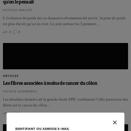
qu’on le pensait
NATHALIE AMELOOT
L’évolution du poids des ex-fumeurs a récemment été suivie: la prise de poids
est plus élevée qu’on le croit. Ce sont surtout les 3 premiers …
0
0
ARTICLES
Les fibres associées à moins de cancer du côlon
NICOLAS GUGGENBÜHL
Les dernières données de la grande étude EPIC confirment l’effet protecteur des
fibres sur le cancer du côlon.…
0
0
×
IDENTIFIANT OU ADRESSE E-MAIL