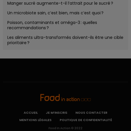
Manger sucré augmente-t-il l’attrait pour le sucré ?
Un microbiote sain, c’est bien, mais c’est quoi ?
Poisson, contaminants et oméga-3 : quelles
recommandations ?
Les aliments ultra-transformés doivent-ils être une cible
prioritaire ?
ACCUEIL
JE M’INSCRIS
NOUS CONTACTER
MENTIONS LÉGALES
POLITIQUE DE CONFIDENTIALITÉ
Food In Action © 2022