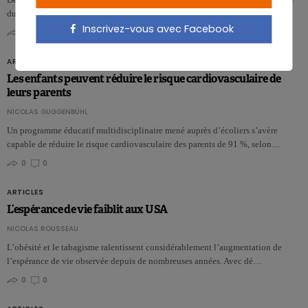
du fructose pour le foie.…
Inscrivez-vous avec Facebook
0
0
ARTICLES
Les enfants peuvent réduire le risque cardiovasculaire de
leurs parents
NICOLAS GUGGENBÜHL
Un programme éducatif multidisciplinaire mené auprès d’écoliers s’avère
capable de réduire le risque cardiovasculaire des parents de 91 %, selon…
0
0
ARTICLES
L’espérance de vie faiblit aux USA
NICOLAS ROUSSEAU
L’obésité et le tabagisme ralentissent considérablement l’augmentation de
l’espérance de vie observée depuis de nombreuses années. Avec dé…
0
0