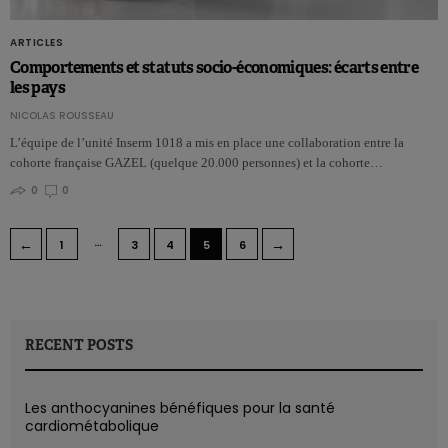
ARTICLES
Comportements et statuts socio-économiques: écarts entre
les pays
NICOLAS ROUSSEAU
L’équipe de l’unité Inserm 1018 a mis en place une collaboration entre la
cohorte française GAZEL (quelque 20.000 personnes) et la cohorte…
0
0
…
←
→
1
3
4
5
6
RECENT POSTS
Les anthocyanines bénéfiques pour la santé
cardiométabolique