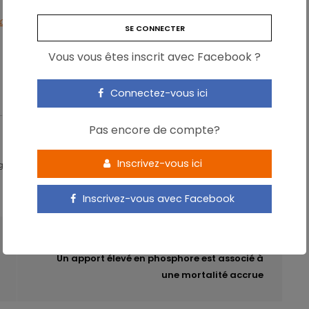
200.
Vous vous êtes inscrit avec Facebook ?
Connectez-vous ici
Pas encore de compte?
Inscrivez-vous ici
igital Expert & Nutrition Strategist
Inscrivez-vous avec Facebook
ARTICLE SUIVANT
Un apport élevé en phosphore est associé à
une mortalité accrue