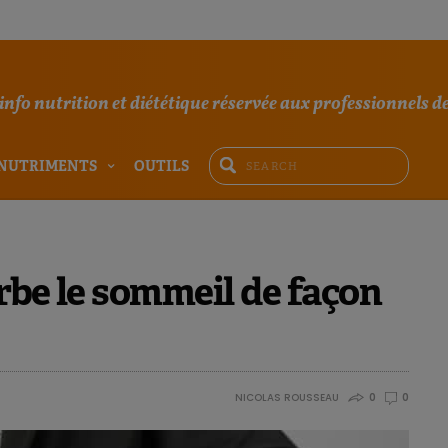
'info nutrition et diététique réservée aux professionnels de
NUTRIMENTS
OUTILS
rbe le sommeil de façon
NICOLAS ROUSSEAU
0
0