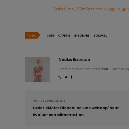
Drake C. et al., J Clin Sleep Med, 2013; 9(11): 1195-1
TAGS
CAFÉ
CAFÉINE
INSOMNIE
SOMMEIL
Nicolas Rousseau
Diététicien nutritionniste Karott' - Partner, D
ARTICLE PRÉCÉDENT
CalorieMeter Dieponline: une webapp' pour
évaluer son alimentation