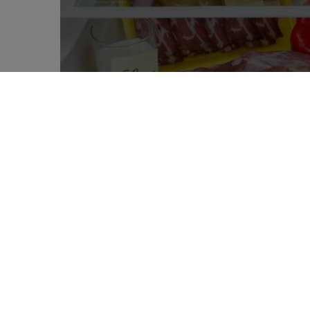
A l’occasion de la Journée Mondiale du
0
ration calorique et de composition ali
SHARES
développée et validée par des médecins e
sensibilisation à l’alimentation équilibr