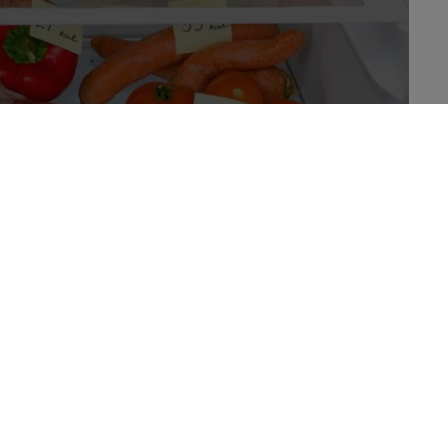
 Diabète, l’ASBL DIEP lance un outil digital de calcul de la
mentaire appelé
CalorieMeter Dieponline
. Celle-ci a été conçue,
t des diététiciennes spécialisés et est avant tout un outil de
ée.
En quelques minutes, l’application web
CalorieMeter
Dieponline
indique à l’utilisateur la valeur calorique de
nombreux aliments, ainsi que leur composition en