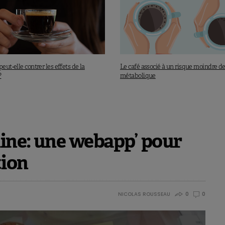
peut-elle contrer les effets de la
Le café associé à un risque moindre 
?
métabolique
ine: une webapp’ pour
tion
NICOLAS ROUSSEAU
0
0