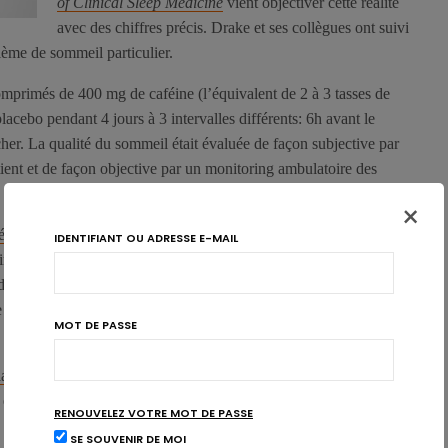
of Clinical Sleep Medicine
vient objectiver cette réalité
avec des chiffres précis. Drake et ses collègues ont suivi
ème de sommeil particulier.
comprimés de 400 mg de caféine (l’équivalent de 2 à 3 tasses de
acebo pendant 4 jours à 3 intervalles différents: 6h avant le
her. La qualité du sommeil était évaluée de façon subjective par
ient et de façon objective par un monitoring ambulatoire des
×
féine
, quelle que soit son heure, perturbe significativement la
IDENTIFIANT OU ADRESSE E-MAIL
ine est consommée 6h avant le coucher, on mesure une réduction
e plus d’une heure. Cependant, le reporting subjectif du patient
de ce problème et ne l’associe donc pas à une consommation de
MOT DE PASSE
 la prise de caféine après 17h
, au même titre qu’à l’heure du
 études sont nécessaires pour confirmer ces résultats.
RENOUVELEZ VOTRE MOT DE PASSE
SE SOUVENIR DE MOI