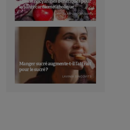
Les anthocyanines bénéfiques pour
la santé cardiométabolique
NICOLAS GUGGENBÜHL
Manger sucré augmente-t-il l’attrait
pour le sucré ?
LAVINIA SINCOVITS