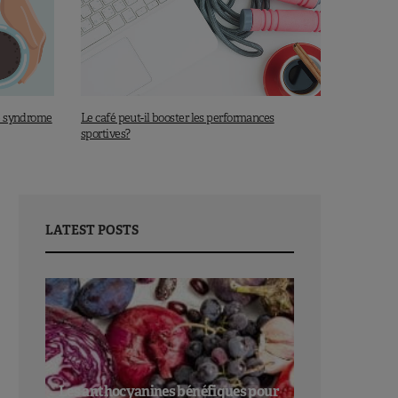
de syndrome
Le café peut-il booster les performances
sportives?
LATEST POSTS
Les anthocyanines bénéfiques pour