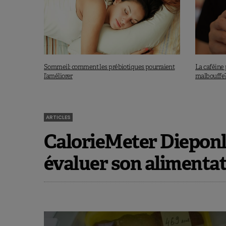
Sommeil: comment les prébiotiques pourraient
La caféine 
l’améliorer
malbouffe
ARTICLES
CalorieMeter Dieponl
évaluer son alimenta