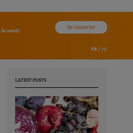
Se connecter
 la santé
FR
/
NL
LATEST POSTS