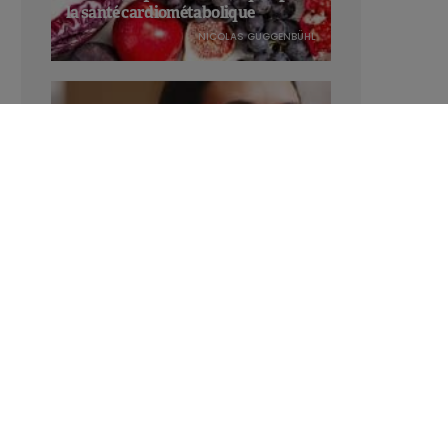
la santé cardiométabolique
NICOLAS GUGGENBÜHL
Manger sucré augmente-t-il l’attrait
pour le sucré ?
LAVINIA SINCOVITS