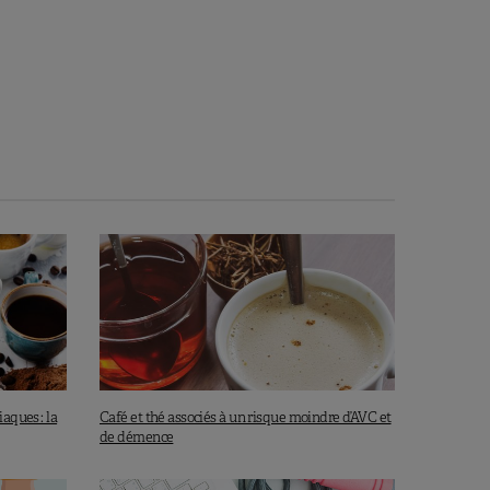
aques : la
Café et thé associés à un risque moindre d’AVC et
de démence