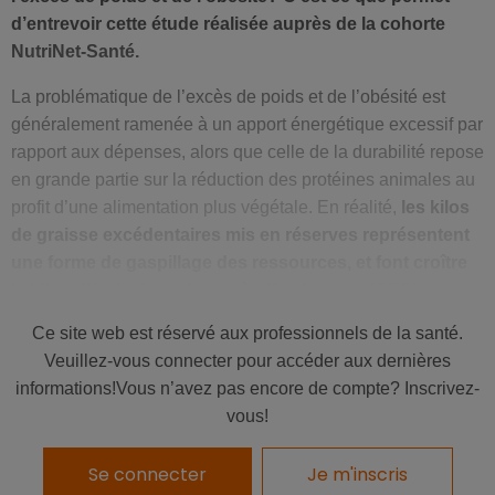
d’entrevoir cette étude réalisée auprès de la cohorte
NutriNet-Santé.
La problématique de l’excès de poids et de l’obésité est
généralement ramenée à un apport énergétique excessif par
rapport aux dépenses, alors que celle de la durabilité repose
en grande partie sur la réduction des protéines animales au
profit d’une alimentation plus végétale. En réalité,
les kilos
de graisse excédentaires mis en réserves représentent
une forme de gaspillage des ressources, et font croître
le bilan d’émissions de gaz à effet de serre
(GES).
Ce site web est réservé aux professionnels de la santé.
À l’inverse, l’adoption d’une alimentation plus conciliante
Veuillez-vous connecter pour accéder aux dernières
pour l’environnement pourrait aussi constituer une aide pour
informations!Vous n’avez pas encore de compte? Inscrivez-
lutter contre le développement de l’excès de poids et de
vous!
l’obésité
, selon cette nouvelle étude parue dans le
American Journal of Clinical Nutrition
.
Se connecter
Je m'inscris
À lire aussi:
l’assiette EAT pour nourrir