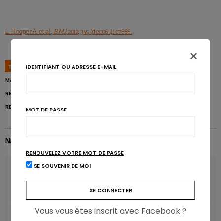
L. Hooper A. et al.,
BMJ
, 2012; 345 (dec06 1): e7666.
×
IDENTIFIANT OU ADRESSE E-MAIL
TAGS
CANCER
DÉBAT SUR LA SANTÉ
INFARCTUS CÉRÉBRAL
MALADIES CARDIOVASCULAIRES
PERTE DE POIDS
RÉDUCTION DU TOUR DE TAILLE
RÉGIME
RÉGIME ALIMENTAIRE SAIN
RESTRICTIONS ALIMENTAIRES
MOT DE PASSE
Nathalie Ameloot
RENOUVELEZ VOTRE MOT DE PASSE
SE SOUVENIR DE MOI
ARTICLE PRÉCÉDENT
Réseaux sociaux: l’impact des amis sur le comportement
alimentaire
Vous vous êtes inscrit avec Facebook ?
ARTICLE SUIVANT