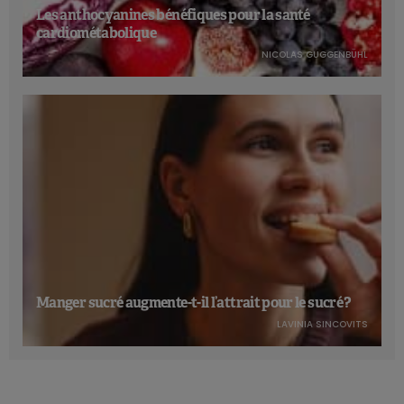
Les anthocyanines bénéfiques pour la santé
cardiométabolique
NICOLAS GUGGENBÜHL
Manger sucré augmente-t-il l’attrait pour le sucré ?
LAVINIA SINCOVITS