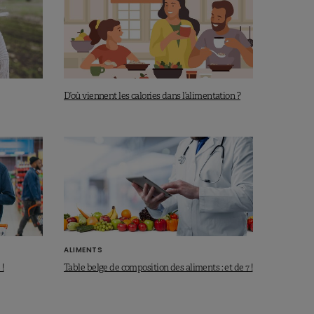
D’où viennent les calories dans l’alimentation ?
ALIMENTS
 !
Table belge de composition des aliments : et de 7 !