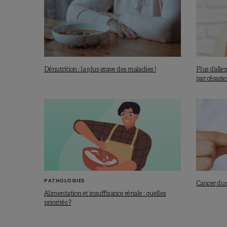
Dénutrition : la plus grave des maladies !
Plus d’alle
par césari
PATHOLOGIES
Cancer du s
Alimentation et insuffisance rénale : quelles
priorités ?