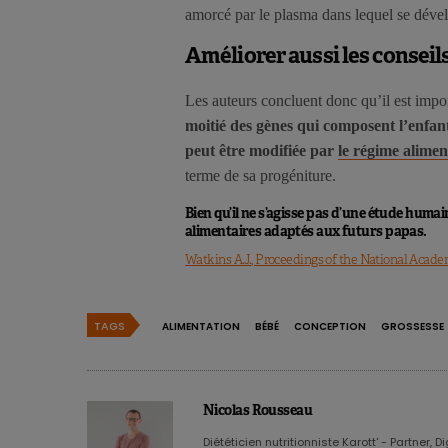
amorcé par le plasma dans lequel se déve
Améliorer aussi les conseil
Les auteurs concluent donc qu’il est impo
moitié des gènes qui composent l’enfan
peut être modifiée par
le régime alimen
terme de sa progéniture.
Bien qu’il ne s’agisse pas d’une étude humai
alimentaires adaptés aux futurs papas.
Watkins A.J., Proceedings of the National Academy
TAGS
ALIMENTATION
BÉBÉ
CONCEPTION
GROSSESSE
Nicolas Rousseau
Diététicien nutritionniste Karott' - Partner, D