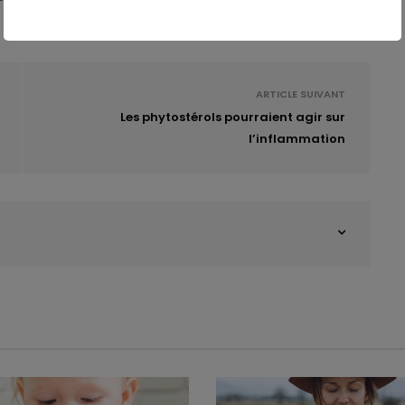
ARTICLE SUIVANT
Les phytostérols pourraient agir sur
l’inflammation