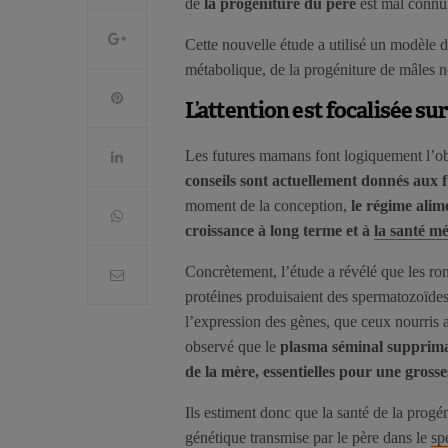
de
la progéniture du père
est mal connu
Cette nouvelle étude a utilisé un modèle d
métabolique, de la progéniture de mâles n
L’attention est focalisée s
Les futures mamans font logiquement l’o
conseils sont actuellement donnés aux 
moment de la conception,
le régime alim
croissance à long terme et à
la santé m
Concrètement, l’étude a révélé que les ro
protéines produisaient des spermatozoïd
l’expression des gènes, que ceux nourris
observé que le
plasma séminal supprimai
de la mère, essentielles pour une gross
Ils estiment donc que la santé de la progéni
génétique transmise par le père dans le
sp