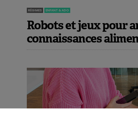
RÉGIMES
ENFANT & ADO
Robots et jeux pour a
connaissances alimen