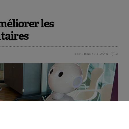
méliorer les
taires
ODILE BERNARD
0
0