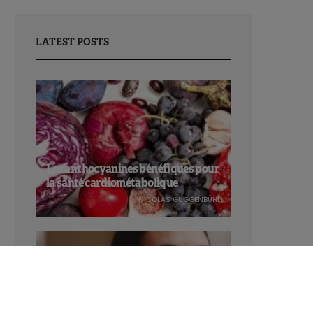
LATEST POSTS
Les anthocyanines bénéfiques pour
la santé cardiométabolique
NICOLAS GUGGENBÜHL