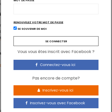
MOT DE PASSE
loppera l’embryon.
s diététiques des futurs pères
RENOUVELEZ VOTRE MOT DE PASSE
rtant de reconnaître que
le sperme est responsable de plus de la
SE SOUVENIR DE MOI
t
. Et cette étude indique que
la composition du plasma séminal
taire du père
, ce qui peut également influer sur la santé à long
Vous vous êtes inscrit avec Facebook ?
ne, ces données pourraient ouvrir la voie à des conseils
Connectez-vous ici
 of Sciences, 2018; 201806333.
Pas encore de compte?
PÈRE
PROGÉNITURE
Inscrivez-vous ici
Inscrivez-vous avec Facebook
igital Expert & Nutrition Strategist