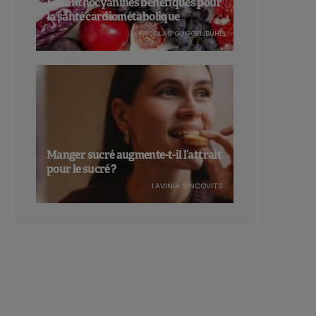
Les anthocyanines bénéfiques pour
la santé cardiométabolique
NICOLAS GUGGENBÜHL
Manger sucré augmente-t-il l’attrait
pour le sucré ?
LAVINIA SINCOVITS