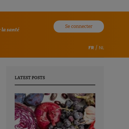
Se connecter
 la santé
FR
/
NL
LATEST POSTS