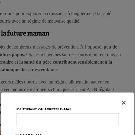
.
e souris pour explorer la croissance à long terme et la santé
ourris avec un régime de mauvaise qualité.
ur la future maman
bjet de nombreux messages de prévention. À l’opposé,
peu de
futurs papas
. Or, ces recherches sur des souris montrent que, au
entaire et la santé du père contribuent sensiblement à la
étabolique de sa déscendance
.
ngeurs mâles nourris avec un régime alimentaire pauvre en
es avec moins de marqueurs chimiques sur leur ADN régulant
 avec un régime alimentaire normal. Les chercheurs ont également
×
t les réponses inflammatoires et immunologiques utérines
IDENTIFIANT OU ADRESSE E-MAIL
esse en bonne santé
.
ture est affectée à la fois par la qualité de l’information
erme
à la conception, et par l’environnement utérin maternel