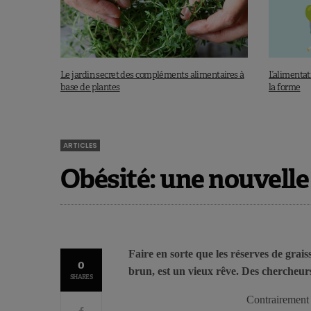
Le jardin secret des compléments alimentaires à
L’alimenta
base de plantes
la forme
ARTICLES
Obésité: une nouvelle 
Faire en sorte que les réserves de grai
0
brun, est un vieux rêve. Des chercheurs
SHARES
Contrairement 