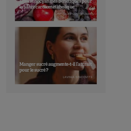
Les anthocyanines bénéfiques pour
la santé cardiométabolique
NICOLAS GUGGENBÜHL
Manger sucré augmente-t-il l’attrait
pour le sucré ?
LAVINIA SINCOVITS