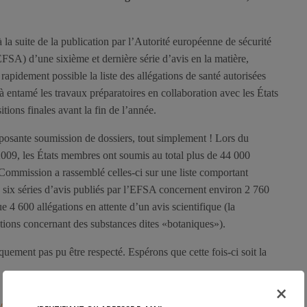
 à la suite de la publication par l’Autorité européenne de sécurité
EFSA) d’une sixième et dernière série d’avis en la matière,
 rapidement possible la liste des allégations de santé autorisées
à entamé les travaux préparatoires en collaboration avec les États
tions finales avant la fin de l’année.
osante soumission de dossiers, tout simplement ! Lors du
009, les États membres ont soumis au total plus de 44 000
Commission a rassemblé celles-ci sur une liste comportant
 six séries d’avis publiés par l’EFSA concernent environ 2 760
ue 4 600 allégations en attente d’un avis scientifique (la
tions concernant des substances dites «botaniques»).
uement pas pu être respecté. Espérons que cette fois-ci soit la
×