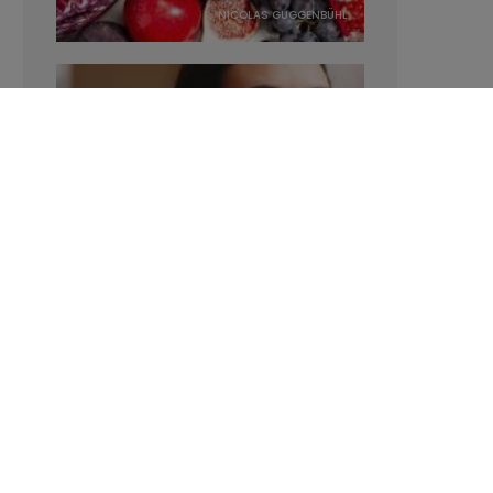
NICOLAS GUGGENBÜHL
Manger sucré augmente-t-il l’attrait
pour le sucré ?
LAVINIA SINCOVITS