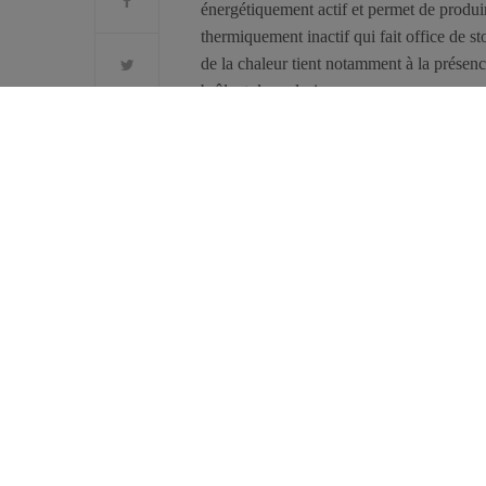
énergétiquement actif et permet de produi
thermiquement inactif qui fait office de s
de la chaleur tient notamment à la présen
brûlent des calories.
Transformer le tissu adipeux blanc en tiss
qui fondent par elles-mêmes, scénario part
des ses conséquences directes, le diabète 
Des chercheurs des
National Institutes o
susceptible d’être exploitée pour y arriver
utilisant un anticorps, réduire les actions
ils ont constaté que le tissu adipeux des s
protéine et comprenait de plus en plus de m
Les auteurs précisent cependant que l’antic
traitements contre le cancer, n’est pas sa
immunitaires. Maigrir sans bouger tout en 
Source : Yadav H. et al., Cell Metabolism, 20