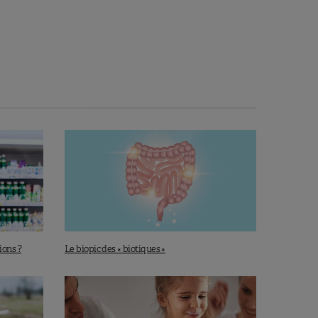
tions ?
Le biopic des « biotiques »