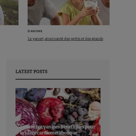
DANONE
Le yaourt, atout santé des petits et des grands
LATEST POSTS
Les anthocyanines bénéfiques pour
la santé cardiométabolique