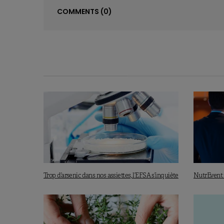
COMMENTS
(0)
Trop d’arsenic dans nos assiettes, l’EFSA s’inquiète
NutrEvent :