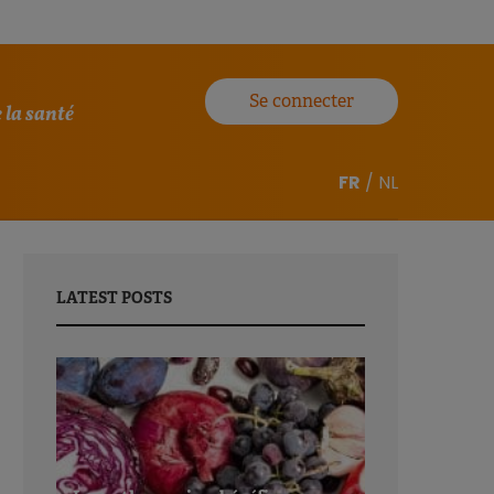
Se connecter
 la santé
FR
/
NL
LATEST POSTS