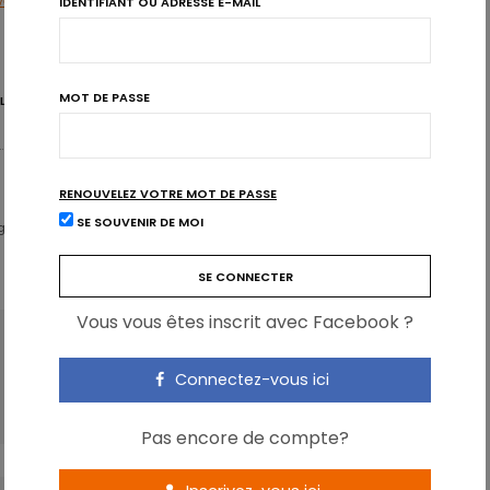
on/claims/health_claims_en.htm
IDENTIFIANT OU ADRESSE E-MAIL
MOT DE PASSE
SLATION
SANTÉ
RENOUVELEZ VOTRE MOT DE PASSE
SE SOUVENIR DE MOI
igital Expert & Nutrition Strategist
Vous vous êtes inscrit avec Facebook ?
ARTICLE SUIVANT
Recherche pionnière sur le microbiome
Connectez-vous ici
intestinal
Pas encore de compte?