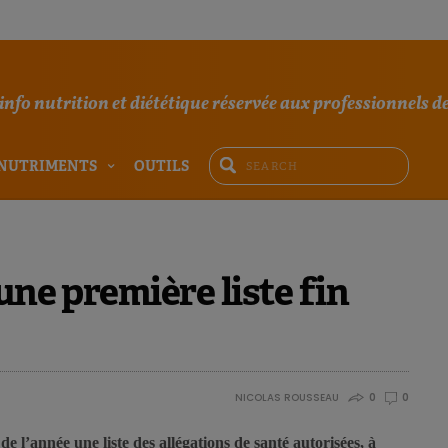
'info nutrition et diététique réservée aux professionnels de
NUTRIMENTS
OUTILS
une première liste fin
NICOLAS ROUSSEAU
0
0
de l’année une liste des allégations de santé autorisées, à