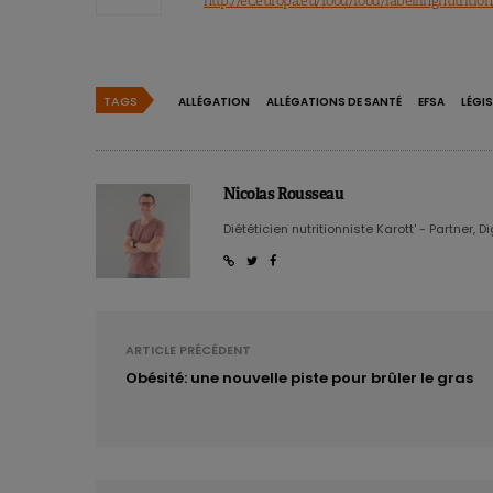
http://ec.europa.eu/food/food/labellingnutriti
TAGS
ALLÉGATION
ALLÉGATIONS DE SANTÉ
EFSA
LÉGI
Nicolas Rousseau
Diététicien nutritionniste Karott' - Partner, D
ARTICLE PRÉCÉDENT
Obésité: une nouvelle piste pour brûler le gras