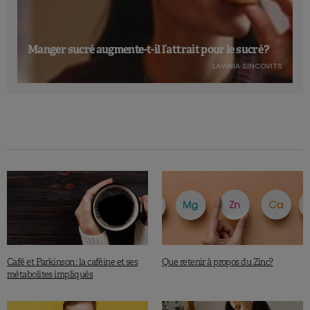
Manger sucré augmente-t-il l’attrait pour le sucré ?
LAVINIA SINCOVITS
Café et Parkinson : la caféine et ses
Que retenir à propos du Zinc?
métabolites impliqués