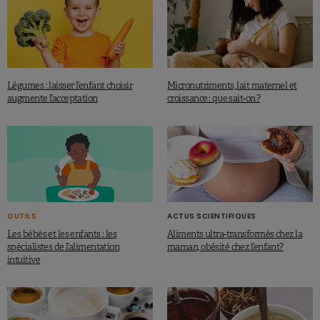
Légumes : laisser l’enfant choisir
Micronutriments, lait maternel et
augmente l’acceptation
croissance : que sait-on ?
OUTILS
ACTUS SCIENTIFIQUES
Les bébés et les enfants : les
Aliments ultra-transformés chez la
spécialistes de l’alimentation
maman, obésité chez l’enfant?
intuitive