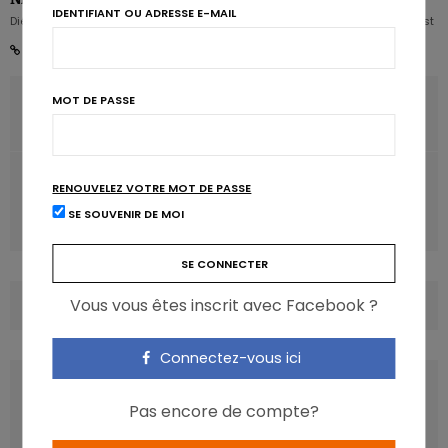
IDENTIFIANT OU ADRESSE E-MAIL
Diététicien nutritionniste Karott' - Partner, Digital Expert & Nutrition Strategist
ARTICLE PRÉCÉDENT
MOT DE PASSE
Une hormone de la satiété menace la santé des femmes
ARTICLE SUIVANT
RENOUVELEZ VOTRE MOT DE PASSE
Un mode de vie sain a des effets incontestables sur la
SE SOUVENIR DE MOI
tension artérielle
Vous vous êtes inscrit avec Facebook ?
COMMENTS
(0)
Connectez-vous ici
LATEST POSTS
Pas encore de compte?