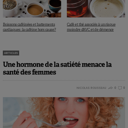
Boissons caféinées et battements
Café et thé associés à un risque
cardiaques : la caféine hors cause ?
moindre d’AVC et de démence
ARTICLES
Une hormone de la satiété menace la
santé des femmes
NICOLAS ROUSSEAU
0
0