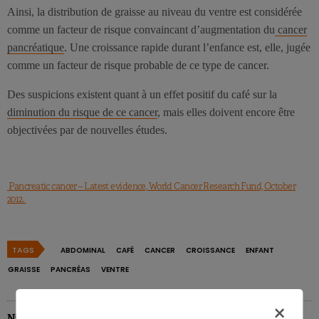
Ainsi, la distribution de graisse au niveau du ventre est considérée
comme un facteur de risque convaincant d’augmentation du
cancer
pancréatique
. Une croissance rapide durant l’enfance est, elle, jugée
comme un facteur de risque probable de ce type de cancer.
Des suspicions existent quant à un effet positif du café sur la
diminution du risque de ce cancer
, mais elles doivent encore être
objectivées par de nouvelles études.
Pancreatic cancer – Latest evidence, World Cancer Research Fund, October
2012.
TAGS
ABDOMINAL
CAFÉ
CANCER
CROISSANCE
ENFANT
GRAISSE
PANCRÉAS
VENTRE
×
Nicolas Rousseau