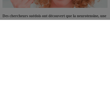
Des chercheurs suédois ont découvert que la neurotensine, une
hormone de satiété produite par le cerveau humain et des
cellules intestinales spécifiques, pourrait augmenter le risque de
crise cardiaque, de cancer du sein et de diabète chez les
femmes.