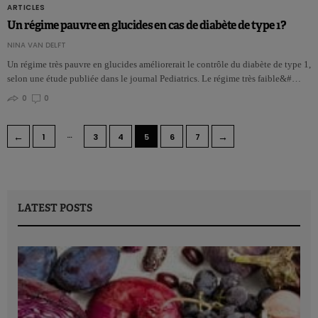
ARTICLES
Un régime pauvre en glucides en cas de diabète de type 1?
NINA VAN DELFT
Un régime très pauvre en glucides améliorerait le contrôle du diabète de type 1,
selon une étude publiée dans le journal Pediatrics. Le régime très faible&#…
0
0
…
←
→
1
3
4
5
6
7
LATEST POSTS