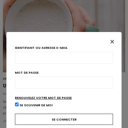
×
IDENTIFIANT OU ADRESSE E-MAIL
MOT DE PASSE
ARTICLES
Un lait riche en protéines aide à contrôler la glycémie
NICOLAS ROUSSEAU
RENOUVELEZ VOTRE MOT DE PASSE
Selon une nouvelle étude publiée dans le Journal of Dairy Science, un simple
SE SOUVENIR DE MOI
changement dans la routine du petit-déjeuner pourrait être bénéfique pour la
pr…
0
0