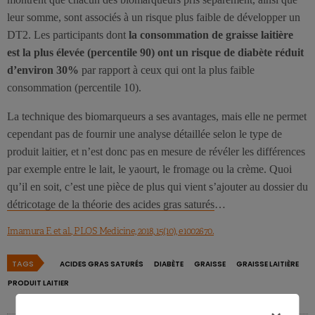
leur somme, sont associés à un risque plus faible de développer un
DT2. Les participants dont
la consommation de graisse laitière
est la plus élevée (percentile 90) ont un risque de diabète réduit
d’environ 30%
par rapport à ceux qui ont la plus faible
consommation (percentile 10).
La technique des biomarqueurs a ses avantages, mais elle ne permet
cependant pas de fournir une analyse détaillée selon le type de
produit laitier, et n’est donc pas en mesure de révéler les différences
par exemple entre le lait, le yaourt, le fromage ou la crème. Quoi
qu’il en soit, c’est une pièce de plus qui vient s’ajouter au dossier du
détricotage de la théorie des acides gras saturés
…
Imamura F. et al., PLOS Medicine, 2018, 15(10), e1002670.
TAGS
ACIDES GRAS SATURÉS
DIABÈTE
GRAISSE
GRAISSE LAITIÈRE
PRODUIT LAITIER