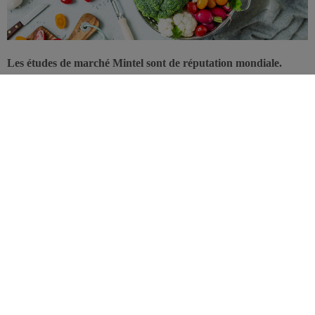
Les études de marché Mintel sont de réputation mondiale.
Chaque année, elles font des prédictions très justes sur les
grandes tendances de l’innovation dans l’alimentation. En
2019, l’heure sera à la durabilité, au vieillissement en bonne
santé et aux produits «prêts à l’emploi» de qualité.
Selon Mintel, il ne fait aucun doute que
la
durabilité
sera l’un des
axes d’innovation majeurs de 2019
. En effet, «le soutien et la
demande pour davantage de programmes de développement
durable au sein des entreprises augmenteront à mesure que les
consommateurs intègreront mieux
la nécessité d’une économie
circulaire»
. Ces efforts de durabilité impliquent certes d’améliorer
le recyclage, mais davantage anticiper celui-ci en développant
des
produits plus «biodégradables»
. Autre tendance très forte sur le
plan durable: un changement de vision du consommateur à l’égard