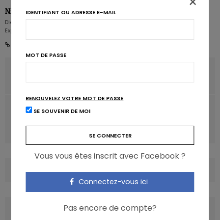
×
Nicolas Guggenbühl
IDENTIFIANT OU ADRESSE E-MAIL
Diététicien nutritionniste - Rédacteur en chef - Partner & Senior Nutrition
Expert - Karott'
MOT DE PASSE
ARTICLE PRÉCÉDENT
Les 3 tendances 2019: durabilité, longévité et facilité
RENOUVELEZ VOTRE MOT DE PASSE
ARTICLE SUIVANT
SE SOUVENIR DE MOI
Les conséquences des régimes restrictifs durant la
grossesse
Vous vous êtes inscrit avec Facebook ?
COMMENTS
(0)
Connectez-vous ici
Pas encore de compte?
LATEST POSTS