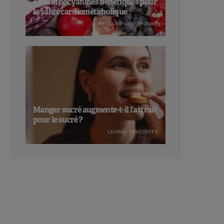
Les anthocyanines bénéfiques pour
la santé cardiométabolique
NICOLAS GUGGENBÜHL
Manger sucré augmente-t-il l’attrait
pour le sucré ?
LAVINIA SINCOVITS