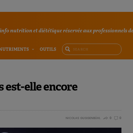
'info nutrition et diététique réservée aux professionnels de
NUTRIMENTS
OUTILS
 est-elle encore
NICOLAS GUGGENBÜHL
0
0