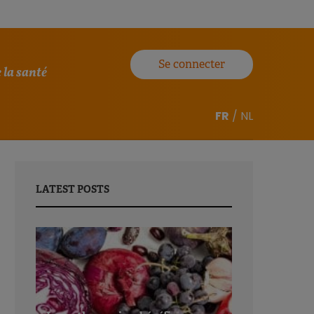
Se connecter
 la santé
FR
/
NL
LATEST POSTS