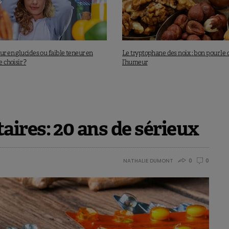
ur en glucides ou faible teneur en
Le tryptophane des noix : bon pour le 
e choisir ?
l’humeur
ires: 20 ans de sérieux
NATHALIE DUMONT
0
0