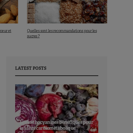
cœur et
Quelles sont les recommandations pour les
sucres ?
LATEST POSTS
Les anthocyanines bénéfiques pour
la santé cardiométabolique