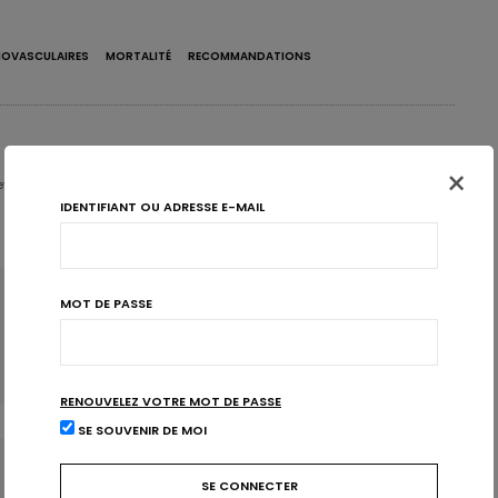
IOVASCULAIRES
MORTALITÉ
RECOMMANDATIONS
×
 - Partner & Senior Nutrition Expert - Karott'
IDENTIFIANT OU ADRESSE E-MAIL
MOT DE PASSE
ARTICLE SUIVANT
Goût et origine orientent la consommation
de viande en Belgique
RENOUVELEZ VOTRE MOT DE PASSE
SE SOUVENIR DE MOI