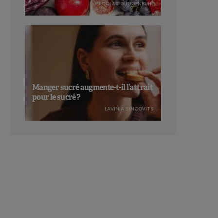
NICOLAS GUGGENBÜHL
Manger sucré augmente-t-il l’attrait
pour le sucré ?
LAVINIA SINCOVITS