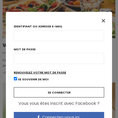
×
IDENTIFIANT OU ADRESSE E-MAIL
Végétariens, végans : à quoi faut-il faire attention ?
MOT DE PASSE
NICOLAS GUGGENBÜHL
Les aliments ultra-transformés coûtent la moitié du prix des aliments peu ou
pas transformés, selon cette étude de Sciensano.…
RENOUVELEZ VOTRE MOT DE PASSE
0
0
SE SOUVENIR DE MOI
Vous vous êtes inscrit avec Facebook ?
Connectez-vous ici