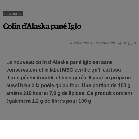
PRODUITS
Colin d’Alaska pané Iglo
LA RÉDACTION - DE REDACTIE
0
0
Le nouveau colin d’Alaska pané Iglo est sans
conservateur et le label MSC certifie qu’il est issu
d’une pêche durable et bien gérée. Il peut se préparer
aussi bien à la poêle qu’au four. Une portion de 100 g
amène 219 kcal et 7,6 g de lipides. Ce produit contient
également 1,2 g de fibres pour 100 g.