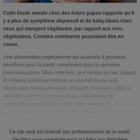
Cette étude menée chez des futurs papas rapporte qu’il
y a plus de symptôme dépressif et de baby-blues chez
ceux qui mangent végétarien, par rapport aux non-
végétariens. Certains nutriments pourraient être en
cause.
Une alimentation végétarienne est associée à plusieurs
bénéfices pour la santé, notamment dans le domaine
cardiovasculaire. Mais cette fois, ce n’est pas le cas! Joseph
R. Hiberna (
National Institute on Alcohol Abuse and
Alcoholism, National Institute of Health
, Rockville, USA) a
déjà fait ressortir, dans ses travaux précédents, de
nombreuses associations entre santé mentale et
consommation de poissons et/ou d’oméga-3. Cette fois c’est
le caractère végétarien ou non de l’alimentation
qui a fait
l’objet cette nouvelle étude.
Ce site web est réservé aux professionnels de la santé.
Plus de dépression et de baby-blues
Veuillez-vous connecter pour accéder aux dernières