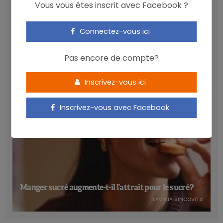
Vous vous êtes inscrit avec Facebook ?
Les anthocyanines bénéfiques pour la santé
Connectez-vous ici
cardiométabolique
NICOLAS GUGGENBÜHL
Pas encore de compte?
Inscrivez-vous ici
Inscrivez-vous avec Facebook
Manger sucré augmente-t-il l’attrait pour le sucré ?
LAVINIA SINCOVITS