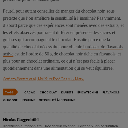
Faut-il pour autant conseiller de manger du chocolat noir, sous
prétexte que l’on améliore la sensibilité à l’insuline? Pas vraiment,
d’abord parce que ces expériences sont menées avec des extraits, et
les effets observés pourraient différer en présence des sucres et
graisses qui accompagnent le chocolat. Ensuite parce que la
quantité de chocolat nécessaire pour obtenir
la «dose» de flavanols
active
est de l’ordre de 50 g de chocolat noir riche en flavanols, et
plus pour un chocolat ordinaire, ce qui n’est pas facile à placer
quotidiennement dans une alimentation qui se veut équilibrée.
Cordero-Herrera et al., Mol Nutr Food Res, 2013 Mar 4.
TAGS
CACAO
CHOCOLAT
DIABÈTE
ÉPICATÉCHINE
FLAVANOLS
GLUCOSE
INSULINE
SENSIBILITÉ À L’INSULINE
Nicolas Guggenbühl
Diététicien nutritionniste - Rédacteur en chef - Partner & Senior Nutrition