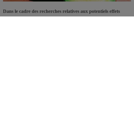
Dans le cadre des recherches relatives aux potentiels effets
bénéfiques de l’avocat sur l’alimentation et la santé, une étude
s’est penchée sur l’influence de ce fruit sur la qualité de
l’alimentation et les indicateurs de santé. Cette étude se montre
très élogieuse à l’égard de l’avocat, en particulier en ce qui
concerne son action contre le risque du syndrome métabolique.