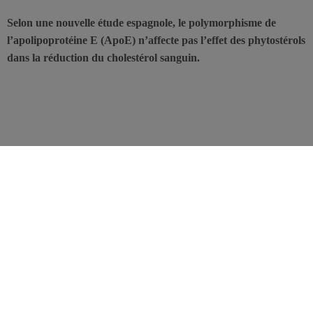
Selon une nouvelle étude espagnole, le polymorphisme de
l’apolipoprotéine E (ApoE) n’affecte pas l’effet des phytostérols
dans la réduction du cholestérol sanguin.