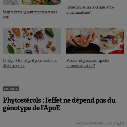
Huile d’olive: un potentiel anti-
Végétarisme : 3 nutriments à tenir à
inflammatoire?
l’œil
Oméga-3 & oméga-6 pour contrer le
Poisson et grossesse: quelle
déclin cognitif
recommandation?
ARTICLES
Phytostérols : l’effet ne dépend pas du
génotype de l’ApoE
NICOLAS ROUSSEAU
0
0