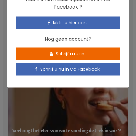
Facebook ?
Meld u hier aan
Anthocyanen: gunstig voor de cardiometabole
Nog geen account?
gezondheid
NICOLAS GUGGENBÜHL
Schrijf u nu in
Schrijf u nu in via Facebook
Verhoogt het eten van zoete voeding de trek in zoet?