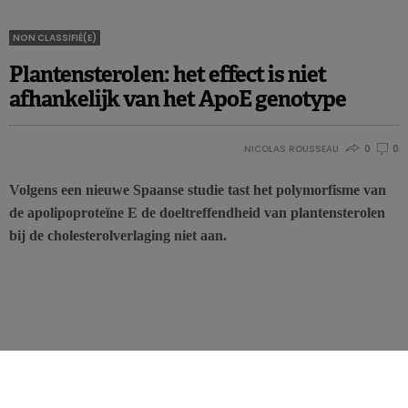
NON CLASSIFIÉ(E)
Plantensterolen: het effect is niet
afhankelijk van het ApoE genotype
NICOLAS ROUSSEAU
0
0
Volgens een nieuwe Spaanse studie tast het polymorfisme van
de apolipoproteïne E de doeltreffendheid van plantensterolen
bij de cholesterolverlaging niet aan.