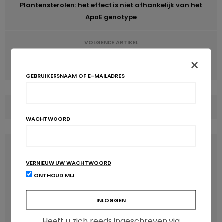
Plantensterolen: het effect is niet afhankelijk van het
ApoE genotype
VOLGENDE ARTIKEL
Bisphenol A : de WHO matigt het risico en Europa verbiedt
×
het in zuigflessen
GEBRUIKERSNAAM OF E-MAILADRES
COMMENTS
(0)
WACHTWOORD
LATEST POSTS
VERNIEUW UW WACHTWOORD
ONTHOUD MIJ
Heeft u zich reeds ingeschreven via