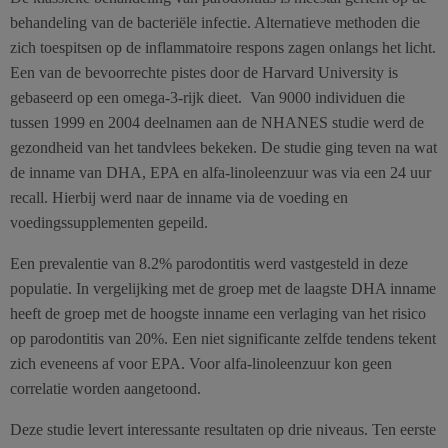
behandeling van de bacteriële infectie. Alternatieve methoden die
zich toespitsen op de inflammatoire respons zagen onlangs het licht.
Een van de bevoorrechte pistes door de Harvard University is
gebaseerd op een omega-3-rijk dieet. Van 9000 individuen die
tussen 1999 en 2004 deelnamen aan de NHANES studie werd de
gezondheid van het tandvlees bekeken. De studie ging teven na wat
de inname van DHA, EPA en alfa-linoleenzuur was via een 24 uur
recall. Hierbij werd naar de inname via de voeding en
voedingssupplementen gepeild.
Een prevalentie van 8.2% parodontitis werd vastgesteld in deze
populatie. In vergelijking met de groep met de laagste DHA inname
heeft de groep met de hoogste inname een verlaging van het risico
op parodontitis van 20%. Een niet significante zelfde tendens tekent
zich eveneens af voor EPA. Voor alfa-linoleenzuur kon geen
correlatie worden aangetoond.
Deze studie levert interessante resultaten op drie niveaus. Ten eerste