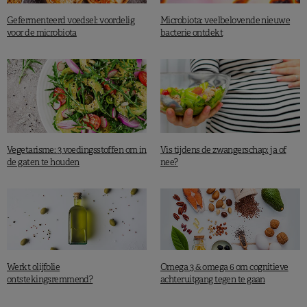
Gefermenteerd voedsel: voordelig
Microbiota: veelbelovende nieuwe
voor de microbiota
bacterie ontdekt
Vegetarisme: 3 voedingsstoffen om in
Vis tijdens de zwangerschap: ja of
de gaten te houden
nee?
Werkt olijfolie
Omega 3 & omega 6 om cognitieve
ontstekingsremmend?
achteruitgang tegen te gaan