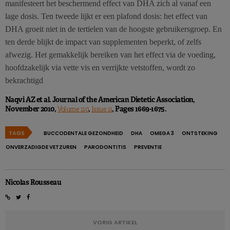
manifesteert het beschermend effect van DHA zich al vanaf een
lage dosis. Ten tweede lijkt er een plafond dosis: het effect van
DHA groeit niet in de tertielen van de hoogste gebruikersgroep. En
ten derde blijkt de impact van supplementen beperkt, of zelfs
afwezig. Het gemakkelijk bereiken van het effect via de voeding,
hoofdzakelijk via vette vis en verrijkte vetstoffen, wordt zo
bekrachtigd
Naqvi AZ et al. Journal of the American Dietetic Association,
November 2010,
,
, Pages 1669-1675.
Volume 110
Issue 11
TAGS
BUCCODENTALE GEZONDHEID
DHA
OMEGA 3
ONTSTEKING
ONVERZADIGDE VETZUREN
PARODONTITIS
PREVENTIE
Nicolas Rousseau
VORIG ARTIKEL