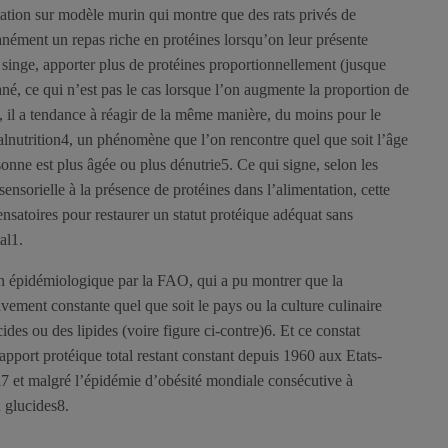
tion sur modèle murin qui montre que des rats privés de
anément un repas riche en protéines lorsqu’on leur présente
 singe, apporter plus de protéines proportionnellement (jusque
ané, ce qui n’est pas le cas lorsque l’on augmente la proportion de
 il a tendance à réagir de la même manière, du moins pour le
lnutrition4, un phénomène que l’on rencontre quel que soit l’âge
sonne est plus âgée ou plus dénutrie5. Ce qui signe, selon les
nsorielle à la présence de protéines dans l’alimentation, cette
satoires pour restaurer un statut protéique adéquat sans
al1.
an épidémiologique par la FAO, qui a pu montrer que la
ivement constante quel que soit le pays ou la culture culinaire
cides ou des lipides (voire figure ci-contre)6. Et ce constat
l’apport protéique total restant constant depuis 1960 aux Etats-
al7 et malgré l’épidémie d’obésité mondiale consécutive à
n glucides8.