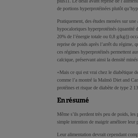
plus11. Le délai avant reprise de l’alimen
de portions hyperprotéinées plutôt qu’hy
Pratiquement, des études menées sur une a
hypocaloriques hyperprotéinés (quantité de
20% de l’énergie totale ou 0,8 g/kg/j) occ
reprise de poids après l’arrêt du régime, 
ces régimes hyperprotéinés permettent auss
calcique, préservant ainsi la densité minér
«Mais ce qui est vrai chez le diabétique d
comme l’a montré la Malmö Diet and Cancer
protéines et risque de diabète de type 2 
En résumé
Même s’ils perdent très peu de poids, les 
simple intention de maigrir améliore leur 
Leur alimentation devrait cependant compo