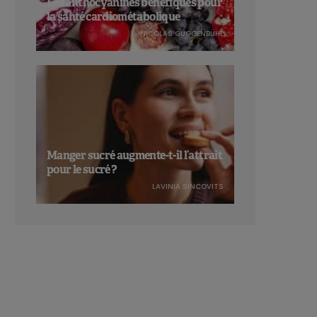
Les anthocyanines bénéfiques pour
la santé cardiométabolique
NICOLAS GUGGENBÜHL
Manger sucré augmente-t-il l’attrait
pour le sucré ?
LAVINIA SINCOVITS