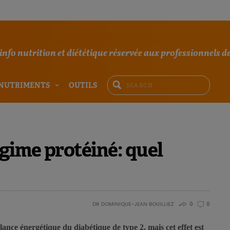
'info nutrition et diététique réservée aux professionnels de
NUTRIMENTS
OUTILS
égime protéiné: quel
DR DOMINIQUE-JEAN BOUILLIEZ
0
0
lance énergétique du diabétique de type 2, mais cet effet est