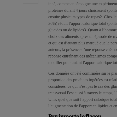
inné, comme en témoigne une expérimenta
protéines durant 4 jours choisissent spont
ensuite plusieurs types de repas2. Chez le
36%) réduit l’apport calorique total spont
glucides ou de lipides3. Quant à l’homme,
choix des aliments après un épisode de ma
et qui est d’autant plus marqué que la per
auteurs, la présence d’une réponse chémose
réponse entraînant des mécanismes compen
modifier pour autant l’apport calorique tot
Ces données ont été confirmées sur le pl
proportion des protéines ingérées est relat
considérés, ce qui n’est pas le cas des glu
transversal l’est aussi à travers le temps, 
Unis, quel que soit l’apport calorique tot
l’augmentation de l’apport en lipides et e
Peu importe le flacon…