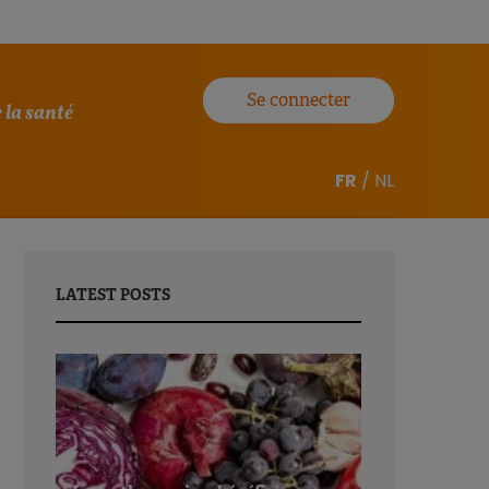
Se connecter
 la santé
FR
/
NL
LATEST POSTS