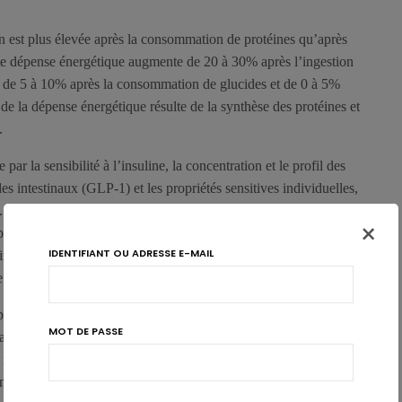
n est plus élevée après la consommation de protéines qu’après
tte dépense énergétique augmente de 20 à 30% après l’ingestion
e de 5 à 10% après la consommation de glucides et de 0 à 5%
 de la dépense énergétique résulte de la synthèse des protéines et
.
 par la sensibilité à l’insuline, la concentration et le profil des
es intestinaux (GLP-1) et les propriétés sensitives individuelles,
Cet effet, qui est décrit plus important après l’ingestion de
×
protéines animales dans certaines études, est contredit par
IDENTIFIANT OU ADRESSE E-MAIL
ines d’origine lactée ou à base de poisson semblent avoir un effet
rte de poids…
rtance de l’origine des protéines9. Quoi qu’il en soit, il est clair
MOT DE PASSE
pas glucidique réduit les concentrations glycémiques
ralentit la vidange gastrique, stimule la production des hormones
épendante de la glycémie10, et donc la propension à consommer