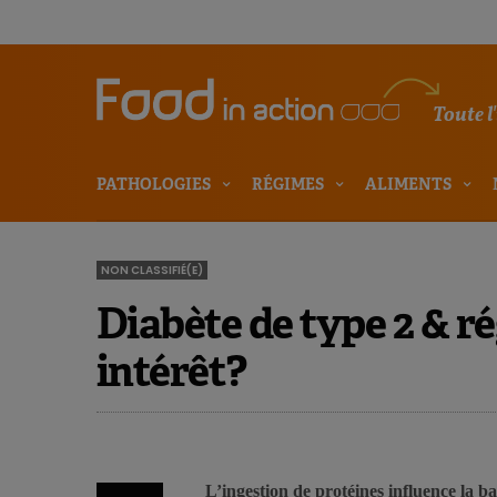
Toute l
PATHOLOGIES
RÉGIMES
ALIMENTS
NON CLASSIFIÉ(E)
Diabète de type 2 & r
intérêt?
L’ingestion de protéines influence la ba