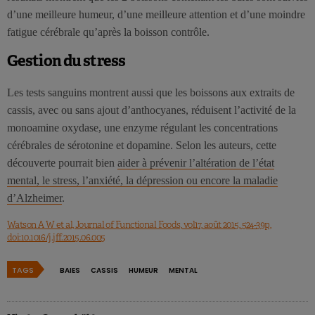
d’une meilleure humeur, d’une meilleure attention et d’une moindre
fatigue cérébrale qu’après la boisson contrôle.
Gestion du stress
Les tests sanguins montrent aussi que les boissons aux extraits de
cassis, avec ou sans ajout d’anthocyanes, réduisent l’activité de la
monoamine oxydase, une enzyme régulant les concentrations
cérébrales de sérotonine et dopamine. Selon les auteurs, cette
découverte pourrait bien
aider à prévenir l’altération de l’état
mental, le stress, l’anxiété, la dépression ou encore la maladie
d’Alzheimer
.
Watson A W et al, Journal of Functional Foods, vol17, août 2015, 524-39p,
doi:10.1016/j.jff.2015.06.005
TAGS
BAIES
CASSIS
HUMEUR
MENTAL