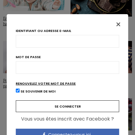
Enfants: leur tempérament lié aux
×
Le chocolat noir associé à moins de
habitudes alimentaires
symptômes dépressifs
IDENTIFIANT OU ADRESSE E-MAIL
MOT DE PASSE
ARTICLES
Pourquoi manger du sucre n’améliore
RENOUVELEZ VOTRE MOT DE PASSE
pas l’humeur
Chocolat: la pyramide de l’humeur
SE SOUVENIR DE MOI
Vous vous êtes inscrit avec Facebook ?
Connectez-vous ici