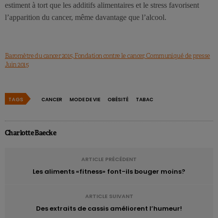
estiment à tort que les additifs alimentaires et le stress favorisent
l’apparition du cancer, même davantage que l’alcool.
Baromètre du cancer 2015, Fondation contre le cancer, Communiqué de presse
Juin 2015
TAGS
CANCER
MODE DE VIE
OBÉSITÉ
TABAC
Charlotte Baecke
ARTICLE PRÉCÉDENT
Les aliments «fitness» font-ils bouger moins?
ARTICLE SUIVANT
Des extraits de cassis améliorent l’humeur!