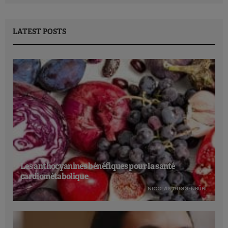
LATEST POSTS
Les anthocyanines bénéfiques pour la santé
cardiométabolique
NICOLAS GUGGENBÜHL