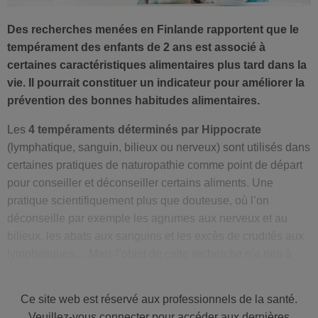
Des recherches menées en Finlande rapportent que le
tempérament des enfants de 2 ans est associé à
certaines caractéristiques alimentaires plus tard dans la
vie. Il pourrait constituer un indicateur pour améliorer la
prévention des bonnes habitudes alimentaires.
Les
4 tempéraments déterminés par Hippocrate
(lymphatique, sanguin, bilieux ou nerveux) sont utilisés dans
certaines pratiques de naturopathie comme point de départ
pour conseiller et déconseiller certains aliments. Une
pratique scientifiquement plus que douteuse, où l’on
déconseille par exemple les agrumes aux nerveux et au
bilieux, les abats aux sanguins et les excès de crudités aux
lymphatiques… Mais l’objet de cette recherche n’a rien à
voir avec ces élucubrations.
Ce site web est réservé aux professionnels de la santé.
Il s’agit d’une étude tout à fait sérieuse, publiée dans la tout
Veuillez-vous connecter pour accéder aux dernières