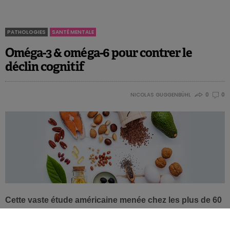
PATHOLOGIES
SANTÉ MENTALE
Oméga-3 & oméga-6 pour contrer le
déclin cognitif
NICOLAS GUGGENBÜHL
0
0
Cette vaste étude américaine menée chez les plus de 60
ans montre que l’apport en acides gras oméga-3 et celui
en oméga-6 sont tous deux associés à un plus faible