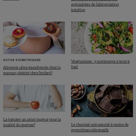
spécialistes de l’alimentation
intuitive
ACTUS SCIENTIFIQUES
Végétarisme : 3 nutriments à tenir à
l’œil
Aliments ultra-transformés chez la
maman, obésité chez l’enfant?
La tomate: un atout majeur pour la
Le chocolat noir associé à moins de
qualité du sperme?
symptômes dépressifs