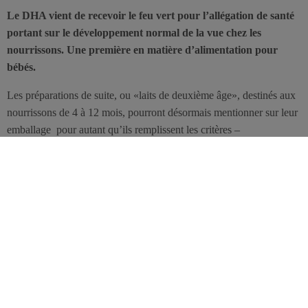
Le DHA vient de recevoir le feu vert pour l’allégation de santé
portant sur le développement normal de la vue chez les
nourrissons. Une première en matière d’alimentation pour
bébés.
Les préparations de suite, ou «laits de deuxième âge», destinés aux
nourrissons de 4 à 12 mois, pourront désormais mentionner sur leur
emballage  pour autant qu’ils remplissent les critères –
l’allégation de santé: «l’apport de DHA contribue au
développement visuel normal des nourrissons jusqu’à l’âge de 12
mois». Il s’agit des aliments qui contiennent plus de 0,3% de DHA
par rapport au taux d’acide gras total. C’est une bonne nouvelle
pour les producteurs européens d’aliments pour bébés.
Les acides gras insaturés du groupe des oméga-3, tels que l’EPA, le
DHA et l’ALA, présentent des bénéfices pour la santé, notamment
celle des yeux. Présent naturellement dans le lait maternel mais
aussi dans les poissons gras comme le saumon ou le hareng, l’acide