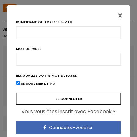
TAGS
ALLERGIE
BOULANGERIE
COELIAQUIE
GLUTEN
×
IDENTIFIANT OU ADRESSE E-MAIL
Annabelle Boffa
Journaliste Karott' - Media Coordinator & Food writer
MOT DE PASSE
ARTICLE PRÉCÉDENT
DHA: 1ère allégation approuvée pour l'alimentation pour
bébés
RENOUVELEZ VOTRE MOT DE PASSE
ARTICLE SUIVANT
SE SOUVENIR DE MOI
L'EFSA et l'ECDC publient des conseils sur l'épidémie
d'E.coli
Vous vous êtes inscrit avec Facebook ?
COMMENTS
(0)
Connectez-vous ici