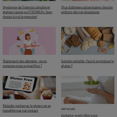
Syndrome de l’intestin irritable et
Plus d’allergies alimentaires chez les
régime pauvre en FODMAPs : bien
enfants nés par césarienne
choisir à qui le prescrire !
Traitement des allergies : où en
Intestin irritable : faut-il supprimer le
sommes-nous aujourd’hui ?
gluten ?
Maladie coeliaque: le gluten ne se
ARTICLES
transfère pas par contact
Autisme: quels rôles pour