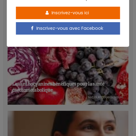
LATEST POSTS
Inscrivez-vous ici
Inscrivez-vous avec Facebook
Les anthocyanines bénéfiques pour la santé
cardiométabolique
NICOLAS GUGGENBÜHL