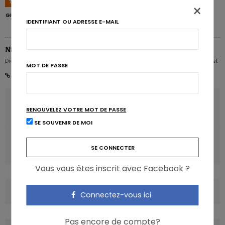
TAGS
BÉBÉ
CERVEAU
CROISSANCE
DÉVELOPPEMENT
FOETUS
×
GROSSESSE
HIPPOCAMPE
MAMAN
VITAMINE C
IDENTIFIANT OU ADRESSE E-MAIL
Nicolas Rousseau
Diététicien nutritionniste Karott' - Partner, Digital Expert & Nutrition Strategist
MOT DE PASSE
ARTICLE PRÉCÉDENT
RENOUVELEZ VOTRE MOT DE PASSE
Le calcium ne nuit pas aux artères
SE SOUVENIR DE MOI
ARTICLE SUIVANT
La flore intestinale, reflet de la santé cardiaque?
Vous vous êtes inscrit avec Facebook ?
COMMENTS
(0)
Connectez-vous ici
Pas encore de compte?