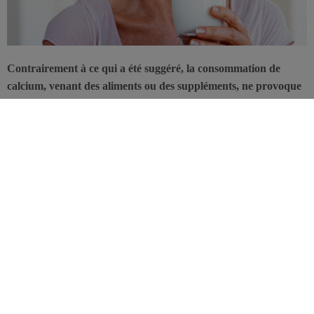
Contrairement à ce qui a été suggéré, la consommation de
calcium, venant des aliments ou des suppléments, ne provoque
pas de calcification des artères coronaires.
Le calcium est connu pour être bon pour l’os, mais certaines études
ont suggéré qu’une consommation calcique élevée, principalement
sous forme de suppléments, pourrait entraîner une calcification des
artères, et nuire ainsi à la santé cardiovasculaire.
C’est précisément pour évaluer si de tels dégâts collatéraux sont
réellement à craindre, qu’une équipe de Boston a réalisé cette étude
visant à évaluer l’association entre l’apport en calcium (de
l’alimentation et des suppléments), et la calcification des artères
coronaires, une mesure de l’artériosclérose qui prédit le risque de
maladie cardiaque ischémique.