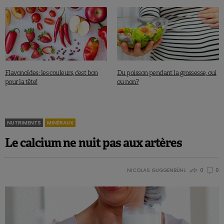
Flavonoïdes: les couleurs, c’est bon
Du poisson pendant la grossesse, oui
pour la tête!
ou non?
NUTRIMENTS
MINÉRAUX
Le calcium ne nuit pas aux artères
NICOLAS GUGGENBÜHL
0
0