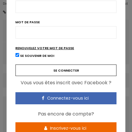
Diététicien nutritionniste Karott' - Partner, Digital Expert & Nutrition Strategist
MOT DE PASSE
ARTICLE PRÉCÉDENT
Le fœtus souffre quand la mère manque de vitamine C
RENOUVELEZ VOTRE MOT DE PASSE
ARTICLE SUIVANT
SE SOUVENIR DE MOI
AVC: les sodas mis en cause chez les femmes
COMMENTS
(0)
Vous vous êtes inscrit avec Facebook ?
Connectez-vous ici
LATEST POSTS
Pas encore de compte?
Inscrivez-vous ici