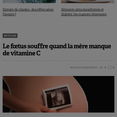
Extraits de plantes : des effets selon
Aliments ultra-transformés et
l’horaire ?
diabète : les nuances s’imposent
ARTICLES
Le fœtus souffre quand la mère manque
de vitamine C
NICOLAS ROUSSEAU
0
0