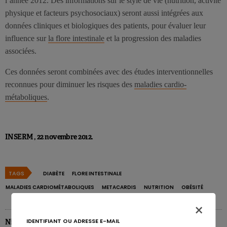
l’année 2012. Des informations sur le style de vie (nutrition, activité
physique et facteurs psychosociaux) seront aussi intégrées aux
données cliniques et biologiques des patients, pour évaluer leur
influence sur
la flore intestinale
et la progression des maladies
associées.
Ces données seront combinées avec des études interventionnelles
reconnues pour diminuer les risques des
maladies cardio-
métaboliques
.
INSERM , 22 novembre 2012.
TAGS
DIABÈTE
FLORE INTESTINALE
MALADIES CARDIOMÉTABOLIQUES
METACARDIS
NUTRITION
OBÉSITÉ
×
IDENTIFIANT OU ADRESSE E-MAIL
Nicolas Rousseau