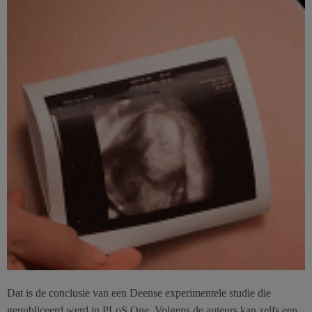
Dat is de conclusie van een Deense experimentele studie die
gepubliceerd werd in PLoS One. Volgens de auteurs kan zelfs een