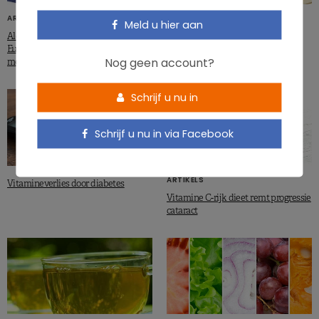
ARTIKELS
ARTIKELS
Meld u hier aan
Alcohol en zwangerschap: welke
Nieuwe claim voor vitamine C
Europese vrouwen drinken het
Nog geen account?
meest?
Schrijf u nu in
Schrijf u nu in via Facebook
ARTIKELS
Vitamineverlies door diabetes
Vitamine C-rijk dieet remt progressie
cataract