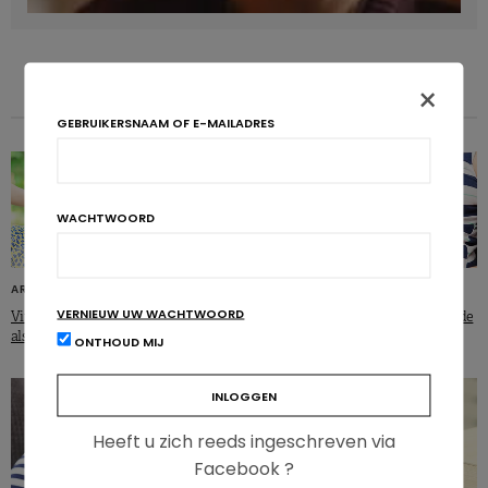
×
GEBRUIKERSNAAM OF E-MAILADRES
WACHTWOORD
ARTIKELS
ARTIKELS
VERNIEUW UW WACHTWOORD
Vitamine C beperkt oxidatieve stress
Waarom is alcohol schadelijk voor de
als gevolg van sport
foetus?
ONTHOUD MIJ
Heeft u zich reeds ingeschreven via
Facebook ?