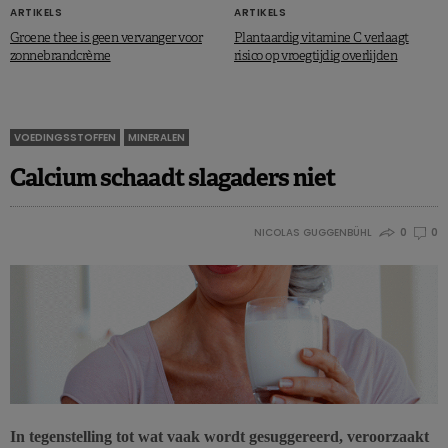
ARTIKELS
ARTIKELS
Groene thee is geen vervanger voor
Plantaardig vitamine C verlaagt
zonnebrandcrème
risico op vroegtijdig overlijden
VOEDINGSSTOFFEN
MINERALEN
Calcium schaadt slagaders niet
NICOLAS GUGGENBÜHL
0
0
In tegenstelling tot wat vaak wordt gesuggereerd, veroorzaakt