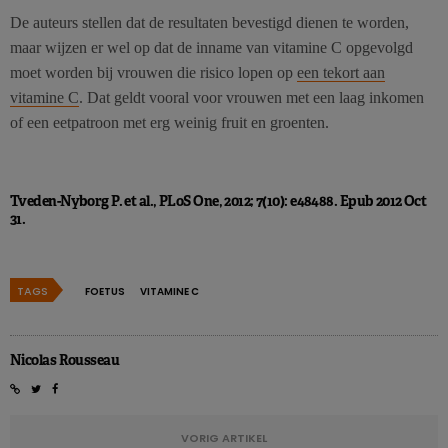
De auteurs stellen dat de resultaten bevestigd dienen te worden,
maar wijzen er wel op dat de inname van vitamine C opgevolgd
moet worden bij vrouwen die risico lopen op
een tekort aan
vitamine C
. Dat geldt vooral voor vrouwen met een laag inkomen
of een eetpatroon met erg weinig fruit en groenten.
Tveden-Nyborg P. et al., PLoS One, 2012; 7(10): e48488. Epub 2012 Oct
31.
TAGS
FOETUS
VITAMINE C
Nicolas Rousseau
VORIG ARTIKEL