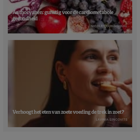
Anthocyanen: gunstig voor de cardiometabole
gezondheid
NICOLAS GUGGENBÜHL
Verhoogt het eten van zoete voeding de trek in zoet?
LAVINIA SINCOVITS