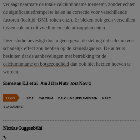
verlaagt naarmate
de totale calciuminname
toeneemt, zonder echter
de significantiedrempel te halen na correctie voor verschillende
factoren (leeftijd, BMI, roken enz.). Er bleken ook geen verschillen
tussen calcium uit voeding en calciumsupplementen.
Deze studie bevestigt dus in geen geval de stelling dat calcium een
schadelijk effect zou hebben op de kransslagaders. De auteurs
besluiten dat de aanbevelingen met betrekking tot
de
calciuminname en botgezondheid
dan ook niet herzien hoeven te
worden.
Samelson E.J. et al., Am J Clin Nutr, 2012 Nov 7.
TAGS
BOT
CALCIUM
CALCIUMSUPPLEMENTEN
HART
SLAGADERS
Nicolas Guggenbühl