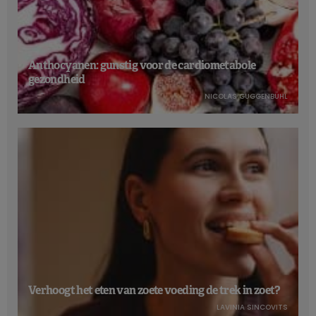
Anthocyanen: gunstig voor de cardiometabole
gezondheid
NICOLAS GUGGENBÜHL
Verhoogt het eten van zoete voeding de trek in zoet?
LAVINIA SINCOVITS