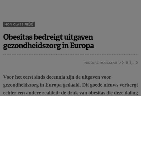
NON CLASSIFIÉ(E)
Obesitas bedreigt uitgaven
gezondheidszorg in Europa
NICOLAS ROUSSEAU
0
0
Voor het eerst sinds decennia zijn de uitgaven voor
gezondheidszorg in Europa gedaald. Dit goede nieuws verbergt
echter een andere realiteit: de druk van obesitas die deze daling
onzeker maakt.