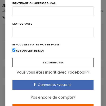
IDENTIFIANT OU ADRESSE E-MAIL
Nicolas Rousseau
Diététicien nutritionniste Karott' - Partner, Digital Expert & Nutrition Strategist
MOT DE PASSE
ARTICLE PRÉCÉDENT
Sucres et obésité: le Paradoxe Australien
RENOUVELEZ VOTRE MOT DE PASSE
ARTICLE SUIVANT
SE SOUVENIR DE MOI
Existe-t-il une alimentation anti-cancer?
Vous vous êtes inscrit avec Facebook ?
COMMENTS
(0)
Connectez-vous ici
LATEST POSTS
Pas encore de compte?