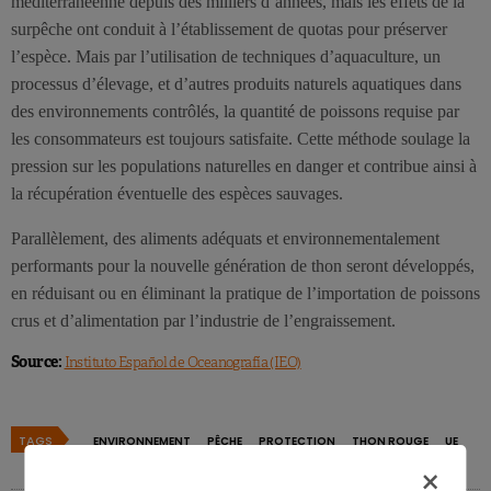
méditerranéenne depuis des milliers d’années, mais les effets de la
surpêche ont conduit à l’établissement de quotas pour préserver
l’espèce. Mais par l’utilisation de techniques d’aquaculture, un
processus d’élevage, et d’autres produits naturels aquatiques dans
des environnements contrôlés, la quantité de poissons requise par
les consommateurs est toujours satisfaite. Cette méthode soulage la
pression sur les populations naturelles en danger et contribue ainsi à
la récupération éventuelle des espèces sauvages.
Parallèlement, des aliments adéquats et environnementalement
performants pour la nouvelle génération de thon seront développés,
en réduisant ou en éliminant la pratique de l’importation de poissons
crus et d’alimentation par l’industrie de l’engraissement.
Source:
Instituto Español de Oceanografía (IEO)
TAGS
ENVIRONNEMENT
PÊCHE
PROTECTION
THON ROUGE
UE
×