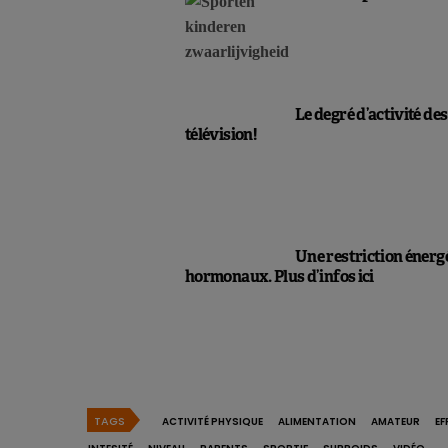
Le degré d’activité de
télévision
!
Une restriction énergé
hormonaux. Plus d’infos
ici
TAGS
ACTIVITÉ PHYSIQUE
ALIMENTATION
AMATEUR
EF