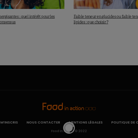
ergisantes : quel intérêt pour les
Faible teneur en glucides ou faible te
 Consensus
lipides : que choisir ?
 M’INSCRIS
NOUS CONTACTER
MENTIONS LÉGALES
POLITIQUE DE 
Food In Action © 2022