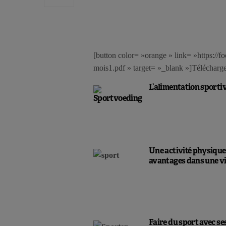
[button color= »orange » link= »https://
mois1.pdf » target= »_blank »]Télécharge
L’alimentation sporti
Une activité physique
avantages dans
une v
Faire du sport avec se