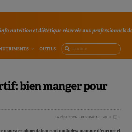
'info nutrition et diététique réservée aux professionnels de
NUTRIMENTS
OUTILS
rtif: bien manger pour
LA RÉDACTION - DE REDACTIE
0
0
une mauvaise alimentation sont multiples: manque d’énergie et