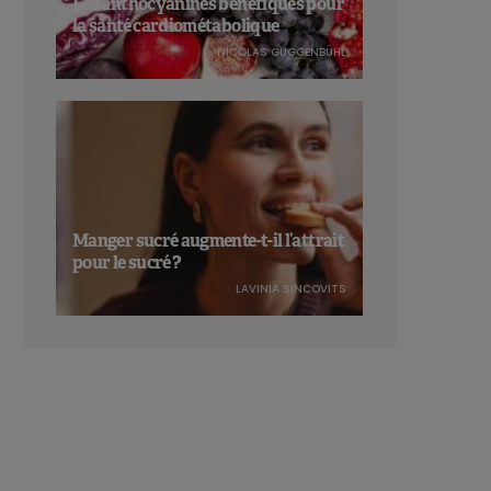
Les anthocyanines bénéfiques pour
la santé cardiométabolique
NICOLAS GUGGENBÜHL
Manger sucré augmente-t-il l’attrait
pour le sucré ?
LAVINIA SINCOVITS