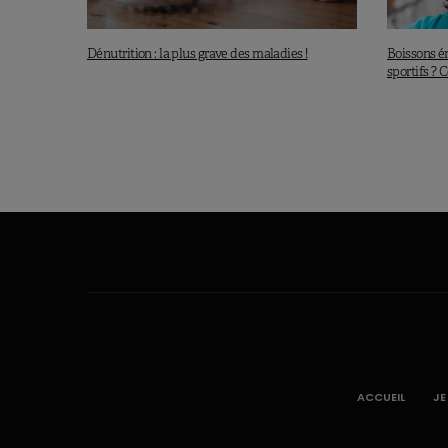
Dénutrition : la plus grave des maladies !
Boissons én
sportifs ?
ACCUEIL
JE