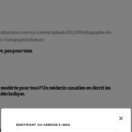
foodinaction.com/wp-content/uploads/2012/09/infographie-du-
z l’infographie[/button]
ve,
pas pour tous
 modérée pour tous? Un médecin canadien en décrit les
idéo ludique
.
×
IDENTIFIANT OU ADRESSE E-MAIL
s enfants
, pour lutter contre le surpoids