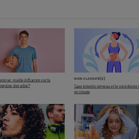
NON CLASSIFIÉ(E)
ysique : quelle influence sur la
anguine des ados ?
L’axe intestin cerveau et le microbiote 
en image