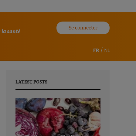
Se connecter
 la santé
FR
/
NL
LATEST POSTS