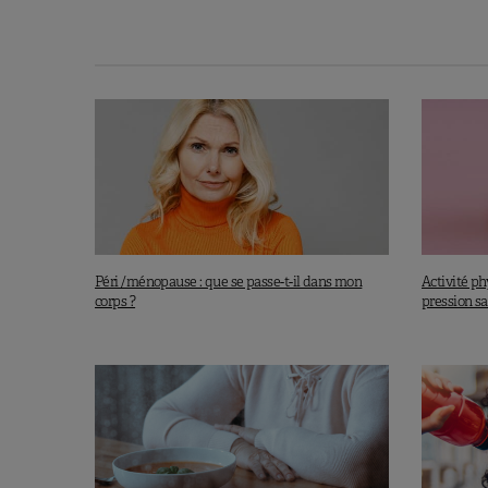
Péri /ménopause : que se passe-t-il dans mon
Activité ph
corps ?
pression s