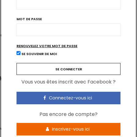
MOT DE PASSE
s enfants est déterminée par les parents, et
non par la
RENOUVELEZ VOTRE MOT DE PASSE
SE SOUVENIR DE MOI
tique chez le sportif peut entraîner des risques
Vous vous êtes inscrit avec Facebook ?
Connectez-vous ici
Pas encore de compte?
Inscrivez-vous ici
FORT
ÉNERGIE
ENFANTS
GLUCIDES
HORMONES
INFOGRAPHIE