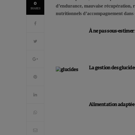
0
d’endurance, mauvaise récupération, r
SHARES
nutritionnels d’accompagnement dans c
À ne pas sous-estimer
La gestion des glucid
Alimentation adaptée 