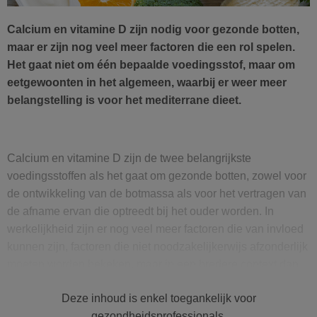
Calcium en vitamine D zijn nodig voor gezonde botten,
maar er zijn nog veel meer factoren die een rol spelen.
Het gaat niet om één bepaalde voedingsstof, maar om
eetgewoonten in het algemeen, waarbij er weer meer
belangstelling is voor het mediterrane dieet.
Calcium en vitamine D zijn de twee belangrijkste
voedingsstoffen als het gaat om gezonde botten, zowel voor
de ontwikkeling van de botmassa als voor het vertragen van
de afname ervan die optreedt bij het ouder worden. In
werkelijkheid zijn er nog veel meer factoren die van invloed
kunnen zijn, factoren die niet noodzakelijkerwijs afzonderlijk
moeten worden bekeken, maar in een bredere context dan
alleen het type voeding. De kennis over de effecten van
Deze inhoud is enkel toegankelijk voor
verschillende soorten voeding op de botmineraaldichtheid
gezondheidsprofessionals.