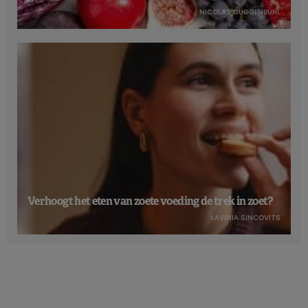
NICOLAS GUGGENBÜHL
Caloriebeperking beperkt de botgroei
De resultaten zijn daarentegen meer contrastrijk voor andere
soorten voeding. Er zijn duidelijk
ongunstige
effecten bij
caloriebeperking
, met een duidelijk en consistent effect op
de markers van botvernieuwing: de markers van
botresorptie zijn verhoogd
, die van
botvorming zijn
verlaagd
.
Voor
koolhydraatarme
voeding en het
ketogene
dieet zijn
Verhoogt het eten van zoete voeding de trek in zoet?
de resultaten gemengd en beperkt vanwege de kleine
LAVINIA SINCOVITS
omvang van de steekproeven en de te korte follow-upduur.
Hoewel sommige studies een vermindering van de
botvernieuwing bij het ketogene dieet melden,
kunnen op
basis van de huidige gegevens geen conclusies worden
getrokken
.