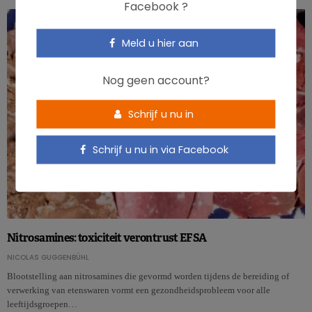
Facebook ?
Meld u hier aan
Nog geen account?
Schrijf u nu in
Schrijf u nu in via Facebook
Nitrosamines: toxiciteit verontrust EFSA
NICOLAS GUGGENBÜHL
Blootstelling aan nitrosamines die gevormd worden tijdens de bereiding of
verwerking van etenswaren vormt een gezondheidsprobleem voor alle
leeftijdsgroepen…