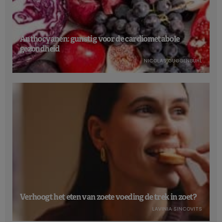
Anthocyanen: gunstig voor de cardiometabole
gezondheid
NICOLAS GUGGENBÜHL
Verhoogt het eten van zoete voeding de trek in zoet?
LAVINIA SINCOVITS