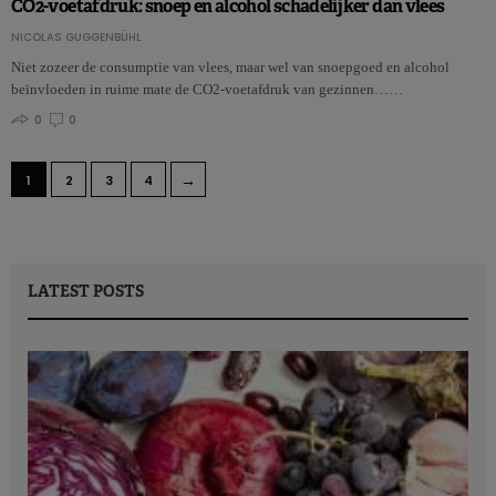
CO2-voetafdruk: snoep en alcohol schadelijker dan vlees
NICOLAS GUGGENBÜHL
Niet zozeer de consumptie van vlees, maar wel van snoepgoed en alcohol
beïnvloeden in ruime mate de CO2-voetafdruk van gezinnen……
0
0
→
1
2
3
4
LATEST POSTS