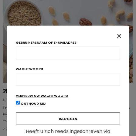
×
GEBRUIKERSNAAM OF E-MAILADRES
WACHTWOORD
Plantaardige alternatieven: minst bewerkte voeding op kop
VERNIEUW UW WACHTWOORD
NICOLAS GUGGENBÜHL
ONTHOUD MIJ
Deze studie brengt de voordelen van plantaardige alternatieven voor vlees en
melkproducten – vooral de minst bewerkte vormen – op basis van
voedingssamenste…
0
0
Heeft u zich reeds ingeschreven via