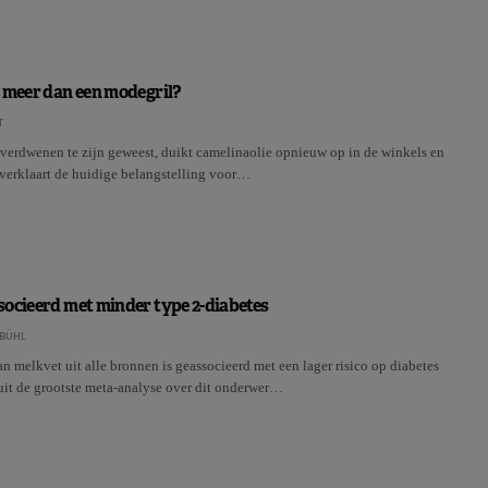
 meer dan een modegril?
T
verdwenen te zijn geweest, duikt camelinaolie opnieuw op in de winkels en
 verklaart de huidige belangstelling voor…
ocieerd met minder type 2-diabetes
BÜHL
 melkvet uit alle bronnen is geassocieerd met een lager risico op diabetes
 uit de grootste meta-analyse over dit onderwer…