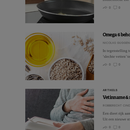
0
0
Omega 6 beho
NICOLAS GUGGEN
In tegenstelling
‘slechte vetten’ 
0
0
ARTIKELS
Vetinname & m
ROBBERECHT CIN
Een dieet rijk a
Uit een nieuwe st
0
0