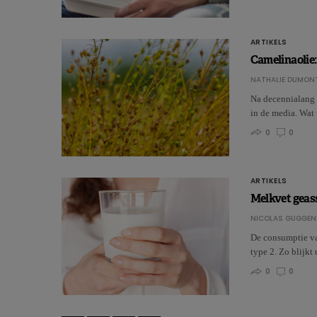
ARTIKELS
Camelinaolie:
NATHALIE DUMON
Na decennialang 
in de media. Wat
0
0
ARTIKELS
Melkvet geass
NICOLAS GUGGEN
De consumptie van
type 2. Zo blijkt
0
0