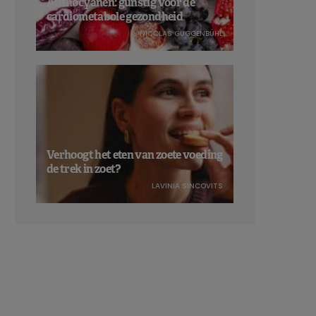
Anthocyanen: gunstig voor de
cardiometabole gezondheid
NICOLAS GUGGENBÜHL
Verhoogt het eten van zoete voeding
de trek in zoet?
LAVINIA SINCOVITS