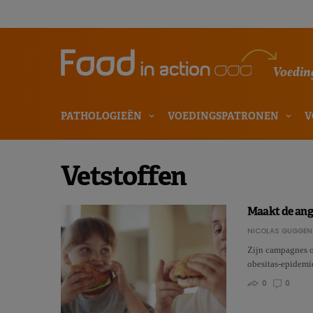
Voeding
PATHOLOGIEËN
VOEDINGSPATRONEN
V
Vetstoffen
Maakt de angs
NICOLAS GUGGEN
Zijn campagnes o
obesitas-epidemi
0
0