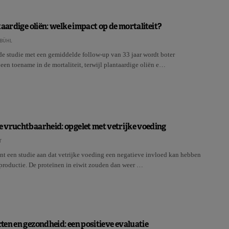
taardige oliën: welke impact op de mortaliteit?
BÜHL
de studie met een gemiddelde follow-up van 33 jaar wordt boter
een toename in de mortaliteit, terwijl plantaardige oliën e…
 vruchtbaarheid: opgelet met vetrijke voeding
T
ont een studie aan dat vetrijke voeding een negatieve invloed kan hebben
nproductie. De proteïnen in eiwit zouden dan weer …
en en gezondheid: een positieve evaluatie