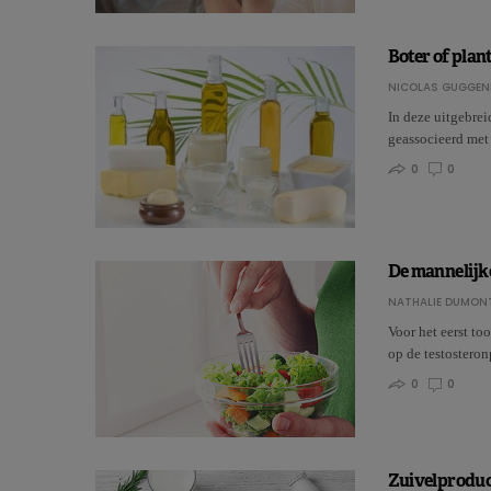
Boter of plan
NICOLAS GUGGEN
In deze uitgebrei
geassocieerd met 
0
0
De mannelijke
NATHALIE DUMON
Voor het eerst to
op de testostero
0
0
Zuivelproduct