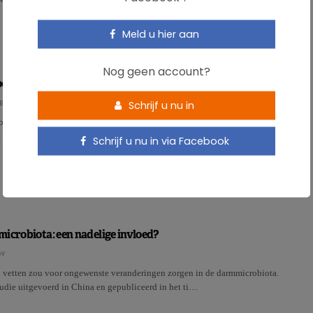
Meld u hier aan
Nog geen account?
edt ons voor cardiovasculaire aandoeningen
BÜHL
Schrijf u nu in
 tot omega 3-vetzuren krijgen omega 6-vetzuren doorgaans de stempel
te zijn. Uit een nieuwe analyse blijkt echter dat we di…
Schrijf u nu in via Facebook
icrobiota: een nadelige invloed?
DY
an vetten zou voor ongewenste veranderingen zorgen in de darmmicrobiota.
udie uitgevoerd in China en gepubliceerd in het ti…