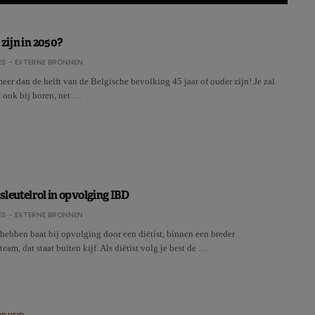
 zijn in 2050?
S - EXTERNE BRONNEN
meer dan de helft van de Belgische bevolking 45 jaar of ouder zijn! Je zal
 ook bij horen, net …
 sleutelrol in opvolging IBD
S - EXTERNE BRONNEN
ebben baat bij opvolging door een diëtist, binnen een breder
team, dat staat buiten kijf. Als diëtist volg je best de …