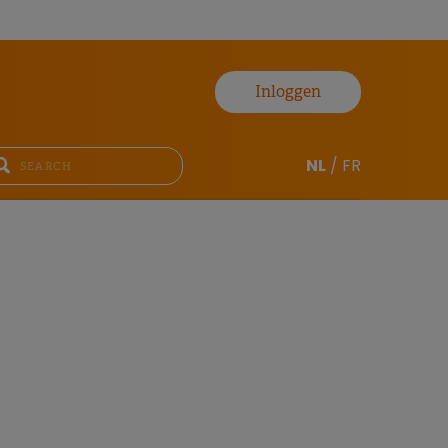
Inloggen
NL
/
FR