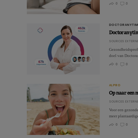
0
0
DOCTORANYTIM
Doctoranytime
SOURCES EXTERNE
Gezondheidsprofes
doel van Doctora
0
0
ALPRO
Op naar een 
SOURCES EXTERNE
Voor een gezonde
meer plantaardig
0
0