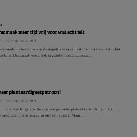
E
: maak meer tijd vrij voor wat echt telt
S - EXTERNE BRONNEN
sionals ondersteunen in de dagelijkse organisatorische taken, dat is het
nytime. Daarnaast wordt ook ingezet op communicati…
meer plantaardig eetpatroon!
S - EXTERNE BRONNEN
 en evenwichtige voeding én een gezonde planeet is het dringend tijd om
e producten op te nemen in ons eetpatroon! Maar …