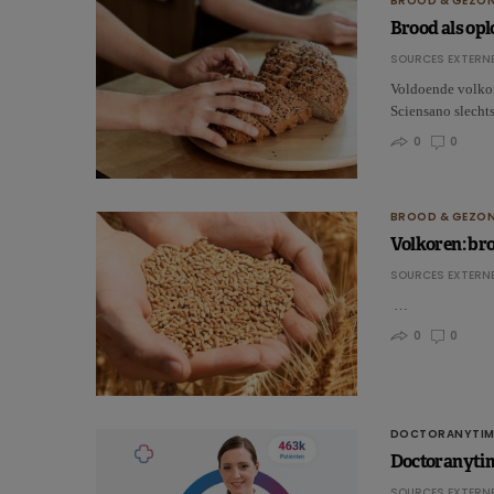
BROOD & GEZON
Brood als opl
SOURCES EXTERNE
Voldoende volkore
Sciensano slecht
0
0
BROOD & GEZON
Volkoren: br
SOURCES EXTERNE
…
0
0
DOCTORANYTIM
Doctoranytime
SOURCES EXTERNE