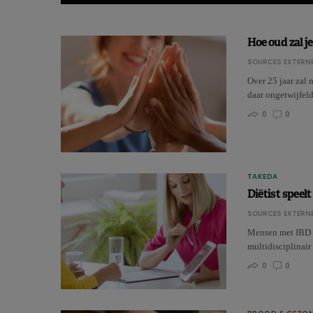
Hoe oud zal je
SOURCES EXTERNE
Over 25 jaar zal 
daar ongetwijfeld
0
0
TAKEDA
Diëtist speelt
SOURCES EXTERNE
Mensen met IBD h
multidisciplinair 
0
0