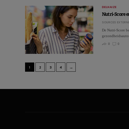
DELHAIZE
Nutri-Score e
SOURCES EXTERNE
De Nutri-Score b
gezondheidsaut
0
0
→
1
2
3
4