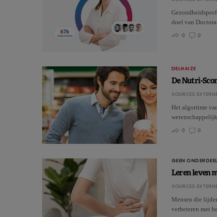
Gezondheidsprofes
doel van Doctora
0
0
DELHAIZE
De Nutri-Sco
SOURCES EXTERNE
Het algoritme van
wetenschappelijk
0
0
GEEN ONDERDEEL
Leren leven 
SOURCES EXTERNE
Mensen die lijde
verbeteren met h