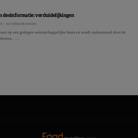
n desinformatie: verduidelijkingen
S - EXTERNE BRONNEN
erust op een gedegen wetenschappelijke basis en wordt ondersteund door de
oriteiten……