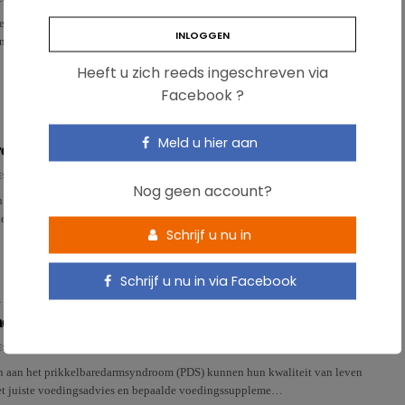
sionals ondersteunen in de dagelijkse organisatorische taken, dat is het
nytime. Daarnaast wordt ook ingezet op communicati…
Heeft u zich reeds ingeschreven via
Facebook ?
Meld u hier aan
re wordt aangepast: wat gaat er veranderen?
S - EXTERNE BRONNEN
Nog geen account?
 de Nutri-Score wordt aangepast en komt meer in lijn te liggen met de
e inzichten en de voedingsaanbevelingen. Delhaize, de…
Schrijf u nu in
Schrijf u nu in via Facebook
 VAN EEN CATEGORIE
met het prikkelbaredarmsyndroom
S - EXTERNE BRONNEN
n aan het prikkelbaredarmsyndroom (PDS) kunnen hun kwaliteit van leven
et juiste voedingsadvies en bepaalde voedingssuppleme…