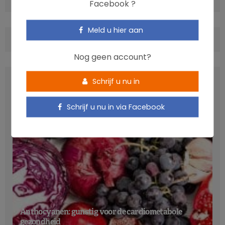
Facebook ?
Lactose-intolerantie: een kwestie van
tolerantie
Meld u hier aan
COMMENTS
(0)
“
De meeste mensen met lactose-intolerantie
verdragen
Nog geen account?
doorgaans 5 g lactose
, dus je moet niet te streng zijn,” legt
Anne-Charlotte Jalhay uit. “In plaats van lactosevrije
LATEST POSTS
Schrijf u nu in
producten aan te prijzen, hanteert dit boek een
bredere
visie om niet in beperkingen te blijven hangen
,
” vervolgt
Schrijf u nu in via Facebook
de diëtiste. Een kaas met 0,5 g lactose kan dus perfect in het
voedingspatroon worden opgenomen. “Een goede
camembert met BGA-keurmerk is niet hetzelfde als een
andere industriële zachte kaas, waaraan melkpoeder, room
enz. kan zijn toegevoegd,” vervolgt de diëtiste. En
inderdaad: uit een analyse van
133
van de meest verkochte
kazen met een Europese BOB/BGA-keurmerk
blijkt dat
76 % daarvan maximaal 0,5 % lactose bevat
. Naast het
Anthocyanen: gunstig voor de cardiometabole
mechanische aspect van de filtratie van lactose bij de
gezondheid