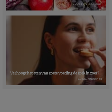
kaasbereiding, leidt de rijping ook tot een microbiële
NICOLAS GUGGENBÜHL
omzetting van lactose in melkzuur. Het is dus niet alleen een
kwestie van de hardheid van de kaas…
Verrassender is dat sommige van de kazen met het minste
lactose niet meteen als zodanig worden gezien: dit is het
geval voor mozzarella di bufala, cancoillotte, reblochon en
zelfs raclette uit Valais (Wallis).
Naast kaas legt het boek ook uit dat het mogelijk is om
zelf
verschillende lactosevrije producten te maken
, zoals
melk, room, yoghurt, verse kaas, mascarpone… Dit zijn
basisproducten die de deur openen naar een veelheid aan
Verhoogt het eten van zoete voeding de trek in zoet?
traditionele recepten die vaak worden gemeden in geval van
lactose-intolerantie. Hierdoor kunnen ook minder bewerkte
LAVINIA SINCOVITS
producten worden gebruikt, die bovendien goedkoper zijn
dan lactase-supplementen.
Lees ook:
Infografiek: Het vereenvoudigd laag FODMAP-dieet