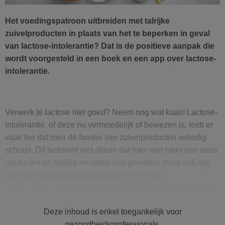
Het voedingspatroon uitbreiden met talrijke
zuivelproducten in plaats van het te beperken in geval
van lactose-intolerantie? Dat is de positieve aanpak die
wordt voorgesteld in een boek en een app over lactose-
intolerantie.
Verwerk je lactose niet goed? Neem nog wat kaas! Lactose-
intolerantie, of deze nu vermoedelijk of bewezen is, leidt er
vaak toe dat men de familie van zuivelproducten volledig
schrapt. Dit betekent niet alleen dat men niet meer van deze
producten en talrijke recepten kan genieten, maar ook dat
men zijn voeding moet aanpassen om in zijn
voedingsbehoeften te voorzien. Toch is het perfect
mogelijk
om van een groot aantal zuivelproducten te blijven
Deze inhoud is enkel toegankelijk voor
genieten
. Dat is de aanpak die wordt bepleit in het boek
gezondheidsprofessionals.