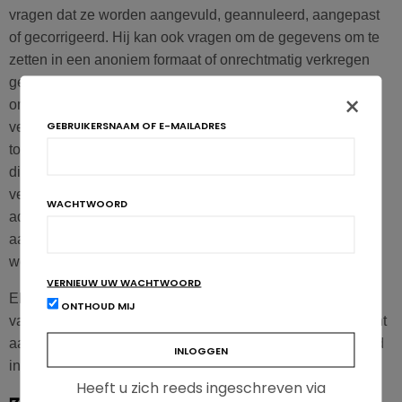
vragen dat ze worden aangevuld, geannuleerd, aangepast
of gecorrigeerd. Hij kan ook vragen om de gegevens om te
zetten in een anoniem formaat of onrechtmatig verkregen
gegevens te blokkeren. De gebruiker kan zich bovendien
×
om eender welke legitieme reden verzetten tegen de
GEBRUIKERSNAAM OF E-MAILADRES
verwerking van zijn gegevens. Elk verzoek met betrekking
tot het gebruik of de verwerking van persoonsgegevens
dient rechtstreeks te worden gericht aan de
verwerkingsverantwoordelijke op het hieronder vermelde
WACHTWOORD
adres. De gebruiker kan tot slot ook zelf zijn gegevens
aanpassen via de persoonlijke gebruikersruimte op de
website.
VERNIEUW UW WACHTWOORD
Elk verzoek met betrekking tot het gebruik of de verwerking
ONTHOUD MIJ
van persoonsgegevens dient rechtstreeks te worden gericht
aan de verwerkingsverantwoordelijke op het adres vermeld
in artikel 10 van dit document.
Heeft u zich reeds ingeschreven via