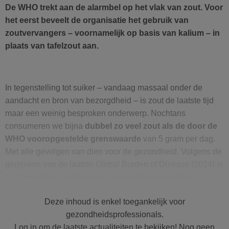
De WHO trekt aan de alarmbel op het vlak van zout. Voor
het eerst beveelt de organisatie het gebruik van
zoutvervangers – voornamelijk op basis van kalium – in
plaats van tafelzout aan.
In tegenstelling tot suiker – vandaag massaal onder de
aandacht en bron van bezorgdheid – is zout de laatste tijd
maar een weinig besproken onderwerp. Nochtans
consumeren we bijna
dubbel zo veel zout als de door de
WHO vooropgestelde grenswaarde
van 5 gram per dag.
Met alle gevolgen van dien voor de gezondheid. Volgens de
gegevens van de laatste Global Burden of Disease (2024) is
de o
vermatige zoutinname de op drie na grootste
voedingsrisicofactor
in België, na de te lage consumptie
Deze inhoud is enkel toegankelijk voor
van volle granen, de overmaat aan bewerkt en rood vlees,
gezondheidsprofessionals.
en vóór de te lage consumptie van fruit. Een voedingslijstje
Log in om de laatste actualiteiten te bekijken! Nog geen
waar men blijkbaar weinig van wakker ligt …