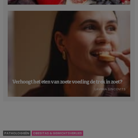
organisatie zoals de WHO het gebruik in aanbevelingen
formaliseert.
Let wel: deze aanbeveling is enkel van toepassing op
tafelzout, en niet op smaakmakers (zoals sojasaus of
vissaus), industriële producten en de gerechten in
restaurants. De aanbeveling geldt
evenmin voor kinderen
,
zwangere vrouwen
en mensen met een
nierinsufficiëntie
.
Het is dan wel een unieke aanbeveling, maar de reële
impact ervan op de gezondheid zal wellicht beperkt zijn.
Verhoogt het eten van zoete voeding de trek in zoet?
Enerzijds is er het
kleine aandeel van tafelzout
in de totale
LAVINIA SINCOVITS
zoutinname en anderzijds is de
smaak van kaliumzout
een
van de belangrijkste factoren voor het beperkte gebruik (en
succes) ervan tot dusver …
À lire aussi :
Welke invloed heeft ontbijten op het gewicht?
PATHOLOGIEËN
OBESITAS & GEWICHTSVERLIES