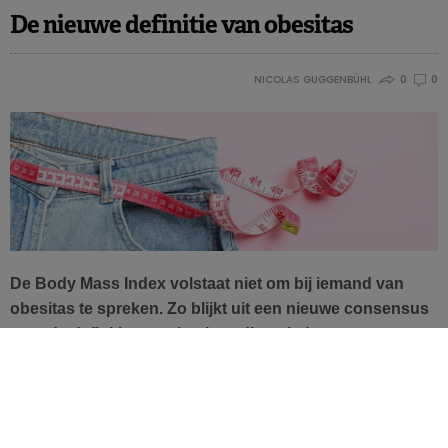
De nieuwe definitie van obesitas
Bron
NICOLAS GUGGENBÜHL
0
0
WHO.
Launch of the WHO guideline on the use of lower-sodium salt
. 27 January 2025.
substitutes
De Body Mass Index volstaat niet om bij iemand van
obesitas te spreken. Zo blijkt uit een nieuwe consensus
over de definitie van obesitas, die ook de concepten
preklinische en klinische obesitas introduceert.
Zeg niet langer overgewicht, maar een overmaat aan vet!