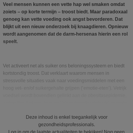
Veel mensen kunnen een vette hap wel smaken omdat
zoiets – op korte termijn – troost biedt. Maar paradoxaal
genoeg kan vette voeding ook angst bevorderen. Dat
blijkt uit een nieuw onderzoek bij knaagdieren. Opnieuw
wordt aangenomen dat de darm-hersenas hierin een rol
speelt.
Vet activeert net als suiker ons beloningssysteem en biedt
kortstondig troost. Dat verklaart waarom mensen in
stressvolle situaties vaak naar voedingsmiddelen met een
hoog vet- en/of suikergehalte grijpen (‘emotie-eten’). Vetrijk
voedsel wordt bovendien gelinkt aan de obesitasepidemie,
aangezien het een zeer geconcentreerde vorm van energie
bevat. En het is geweten dat zwaarlijvigheid en angst vaak
Deze inhoud is enkel toegankelijk voor
hand in hand gaan – én steeds vaker voorkomen in onze
gezondheidsprofessionals.
moderne stedelijke samenlevingen. Dierstudies hebben
Log in om de laatste actualiteiten te bekijken! Nog geen
aangetoond dat
obesitas veroorzaakt door een vetrijk