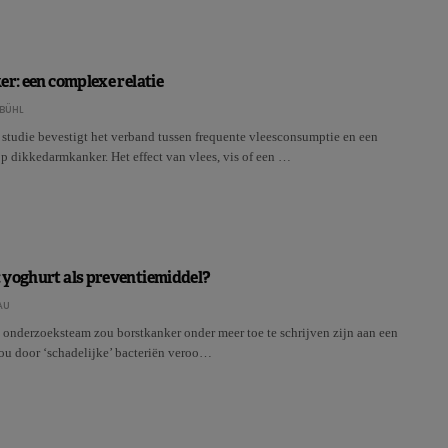
er: een complexe relatie
BÜHL
 studie bevestigt het verband tussen frequente vleesconsumptie en een
p dikkedarmkanker. Het effect van vlees, vis of een …
 yoghurt als preventiemiddel?
AU
 onderzoeksteam zou borstkanker onder meer toe te schrijven zijn aan een
zou door ‘schadelijke’ bacteriën veroo…