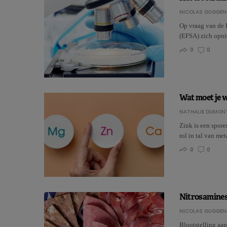
NICOLAS GUGGEN
Op vraag van de 
(EFSA) zich opni
0
0
Wat moet je w
NATHALIE DUMON
Zink is een spore
rol in tal van me
0
0
Nitrosamines:
NICOLAS GUGGEN
Blootstelling aa