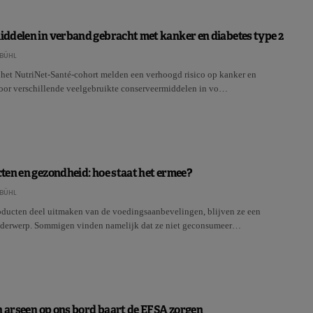
ddelen in verband gebracht met kanker en diabetes type 2
BÜHL
 het NutriNet-Santé-cohort melden een verhoogd risico op kanker en
voor verschillende veelgebruikte conserveermiddelen in vo…
en en gezondheid: hoe staat het ermee?
BÜHL
ducten deel uitmaken van de voedingsaanbevelingen, blijven ze een
nderwerp. Sommigen vinden namelijk dat ze niet geconsumeer…
n arseen op ons bord baart de EFSA zorgen