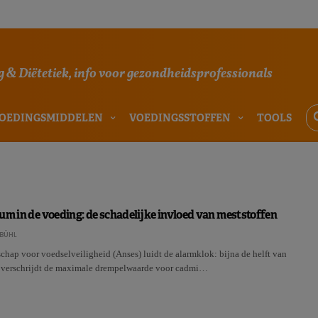
 & Diëtetiek, info voor gezondheidsprofessionals
OEDINGSMIDDELEN
VOEDINGSSTOFFEN
TOOLS
um in de voeding: de schadelijke invloed van meststoffen
BÜHL
chap voor voedselveiligheid (Anses) luidt de alarmklok: bijna de helft van
overschrijdt de maximale drempelwaarde voor cadmi…