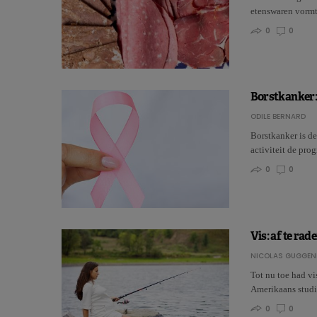
etenswaren vormt
0
0
Borstkanker: 
ODILE BERNARD
Borstkanker is d
activiteit de pr
0
0
Vis: af te r
NICOLAS GUGGEN
Tot nu toe had v
Amerikaans studi
0
0