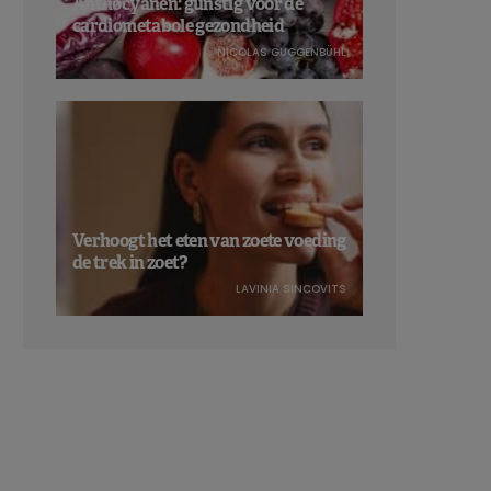
Anthocyanen: gunstig voor de
cardiometabole gezondheid
NICOLAS GUGGENBÜHL
Verhoogt het eten van zoete voeding
de trek in zoet?
LAVINIA SINCOVITS