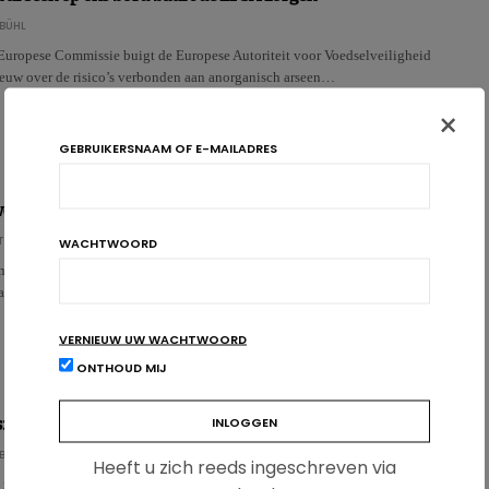
BÜHL
Europese Commissie buigt de Europese Autoriteit voor Voedselveiligheid
euw over de risico’s verbonden aan anorganisch arseen…
×
GEBRUIKERSNAAM OF E-MAILADRES
eten over zink?
T
WACHTWOORD
nelement dat van vitaal belang is voor het menselijk lichaam. Het speelt een
tabolische processen en is cruciaal …
VERNIEUW UW WACHTWOORD
ONTHOUD MIJ
 toxiciteit verontrust EFSA
BÜHL
Heeft u zich reeds ingeschreven via
n nitrosamines die gevormd worden tijdens de bereiding of verwerking van