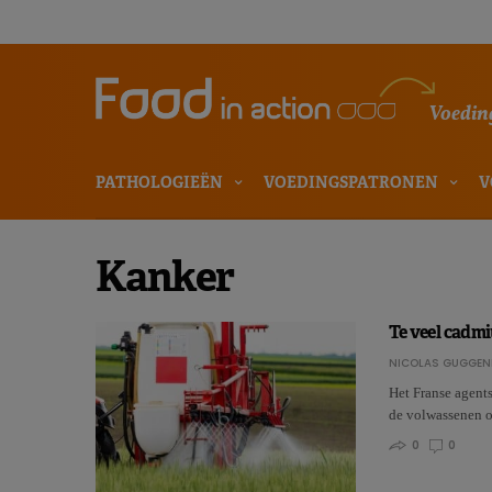
Voeding
PATHOLOGIEËN
VOEDINGSPATRONEN
V
Kanker
Te veel cadmi
NICOLAS GUGGEN
Het Franse agents
de volwassenen 
0
0