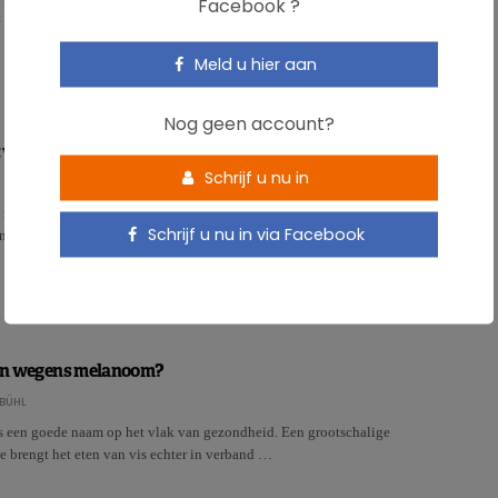
Facebook ?
 een gezondheidsprobleem voor alle leeftijdsgroepen…
Meld u hier aan
Nog geen account?
wat zijn de overlevingsfactoren?
Schrijf u nu in
e meest voorkomende vorm van kanker. Kan het gewicht, voeding of fysieke
Schrijf u nu in via Facebook
ognose na diagnose beïnvloeden? Het World Cancer Re…
aden wegens melanoom?
BÜHL
is een goede naam op het vlak van gezondheid. Een grootschalige
e brengt het eten van vis echter in verband …