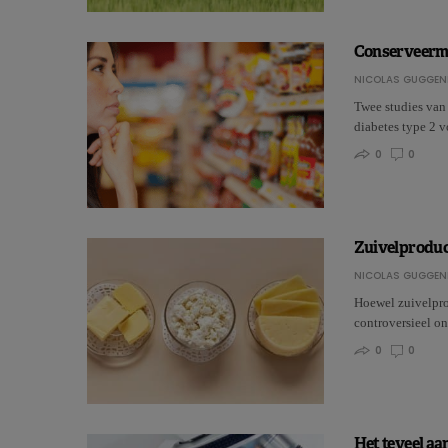
Conserveermi
NICOLAS GUGGEN
Twee studies van
diabetes type 2 
0
0
Zuivelproduct
NICOLAS GUGGEN
Hoewel zuivelpro
controversieel o
0
0
Het teveel aa