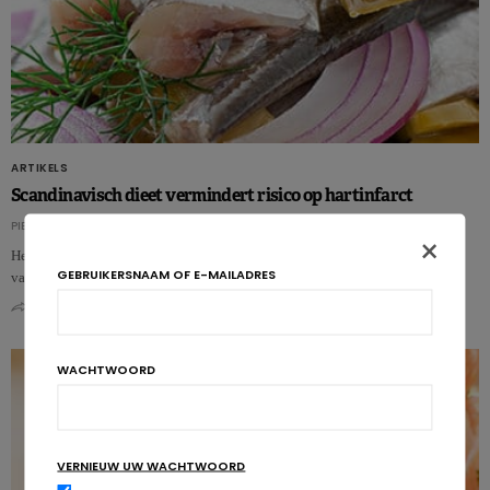
ARTIKELS
Scandinavisch dieet vermindert risico op hartinfarct
PIERRE PÉROCHON
×
Het mediterrane dieet wordt aanbevolen voor de preventie van hart- en
GEBRUIKERSNAAM OF E-MAILADRES
vaatziekten, maar ook het gezonde Scandinavische…
0
0
WACHTWOORD
VERNIEUW UW WACHTWOORD