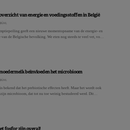
verzicht van energie en voedingsstoffen in België
BÜHL
ptiepeiling geeft een nieuwe momentopname van de energie- en
 van de Belgische bevolking. We eten nog steeds te veel vet, vo…
 moedermelk beïnvloeden het microbioom
BÜHL
s bekend dat het prebiotische effecten heeft. Maar het wordt ook
zijn microbioom, dat tot nu toe weinig bestudeerd werd. Dit…
t fosfor zijn overal!