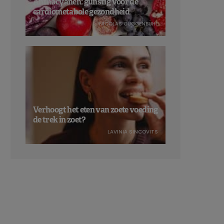
Anthocyanen: gunstig voor de
cardiometabole gezondheid
NICOLAS GUGGENBÜHL
Verhoogt het eten van zoete voeding
de trek in zoet?
LAVINIA SINCOVITS