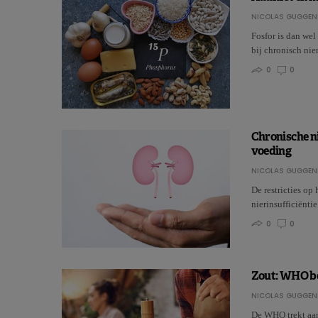
NICOLAS GUGGEN
Fosfor is dan wel
bij chronisch ni
0
0
Chronische ni
voeding
NICOLAS GUGGEN
De restricties op
nierinsufficiënti
0
0
Zout: WHO be
NICOLAS GUGGEN
De WHO trekt aan 