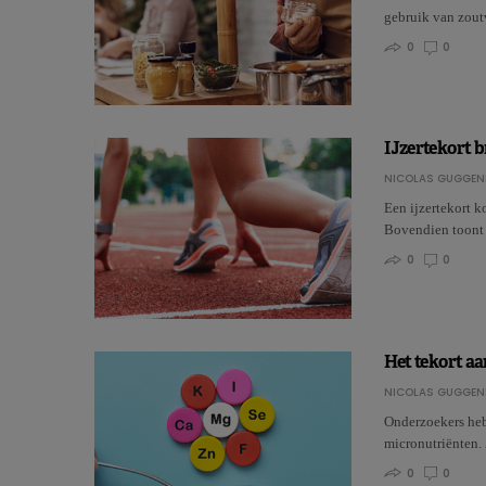
gebruik van zout
0
0
IJzertekort b
NICOLAS GUGGEN
Een ijzertekort ko
Bovendien toont 
0
0
Het tekort aa
NICOLAS GUGGEN
Onderzoekers heb
micronutriënten.
0
0