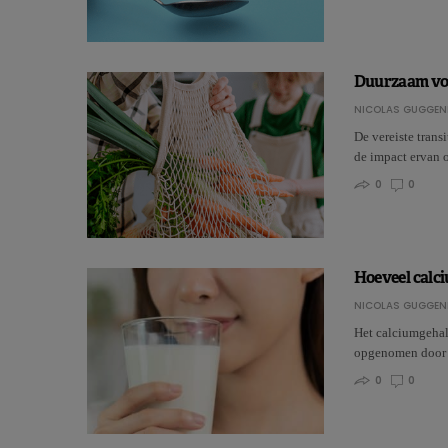
Duurzaam voe
NICOLAS GUGGEN
De vereiste trans
de impact ervan 
0
0
Hoeveel calc
NICOLAS GUGGEN
Het calciumgehal
opgenomen door h
0
0