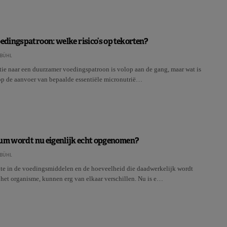
dingspatroon: welke risico’s op tekorten?
BÜHL
itie naar een duurzamer voedingspatroon is volop aan de gang, maar wat is
op de aanvoer van bepaalde essentiële micronutrië…
ium wordt nu eigenlijk echt opgenomen?
BÜHL
te in de voedingsmiddelen en de hoeveelheid die daadwerkelijk wordt
et organisme, kunnen erg van elkaar verschillen. Nu is e…