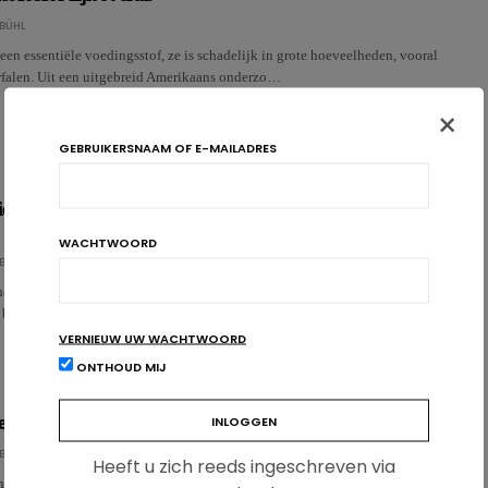
BÜHL
 een essentiële voedingsstof, ze is schadelijk in grote hoeveelheden, vooral
erfalen. Uit een uitgebreid Amerikaans onderzo…
×
GEBRUIKERSNAAM OF E-MAILADRES
erinsufficiëntie: de grote terugkeer van plantaardige
WACHTWOORD
BÜHL
 het vlak van plantaardige voedingsmiddelen voor patiënten met chronische
e behoren tot het verleden. Een stand van zaken …
VERNIEUW UW WACHTWOORD
ONTHOUD MIJ
veelt kaliumchloride aan
BÜHL
Heeft u zich reeds ingeschreven via
de alarmbel op het vlak van zout. Voor het eerst beveelt de organisatie het