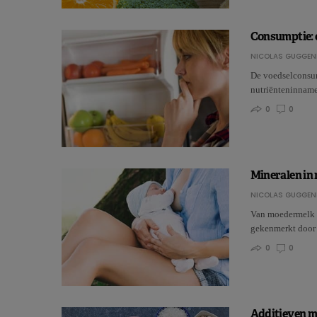
Consumptie: o
NICOLAS GUGGEN
De voedselconsum
nutriënteninname
0
0
Mineralen in
NICOLAS GUGGEN
Van moedermelk i
gekenmerkt door 
0
0
Additieven me