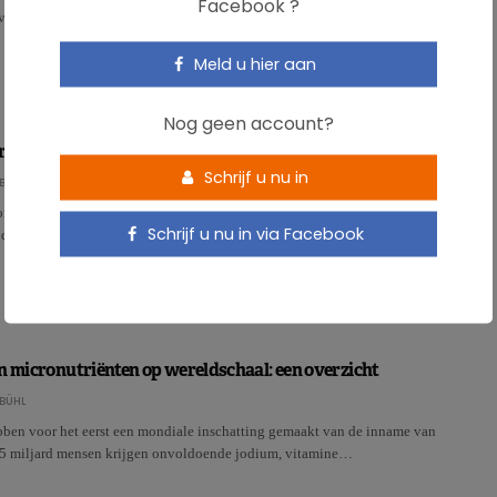
Facebook ?
vervangers – voornamelijk op basis …
Meld u hier aan
Nog geen account?
rengt sportprestaties in het gedrang
Schrijf u nu in
BÜHL
mt vrij vaak voor bij sporters, vooral bij vrouwen, zo blijkt uit deze studie.
Schrijf u nu in via Facebook
de studie aan dat dit de maximale …
n micronutriënten op wereldschaal: een overzicht
BÜHL
ben voor het eerst een mondiale inschatting gemaakt van de inname van
 5 miljard mensen krijgen onvoldoende jodium, vitamine…