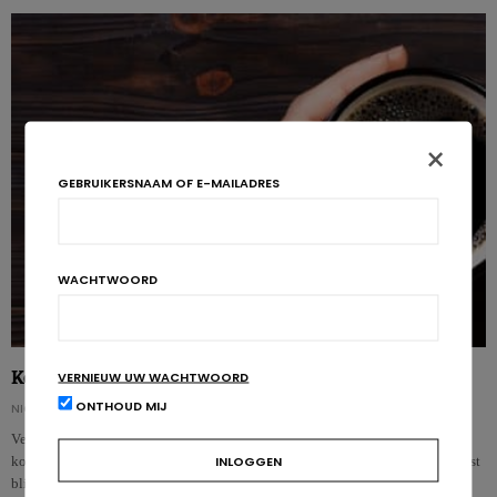
×
GEBRUIKERSNAAM OF E-MAILADRES
WACHTWOORD
Koffie en Parkinson: de invloed van cafeïne en metabolieten
VERNIEUW UW WACHTWOORD
ONTHOUD MIJ
NICOLAS GUGGENBÜHL
Verschillende onderzoeken wezen al op een omgekeerd verband tussen
koffieconsumptie en het risico op de ziekte van Parkinson. Maar voor het eerst
blijkt nu …