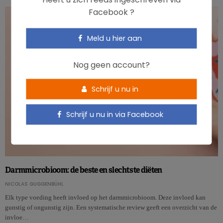
Facebook ?
Meld u hier aan
Nog geen account?
Schrijf u nu in
Schrijf u nu in via Facebook
Darmmicrobioom: de beste en slechtste diëten
NICOLAS GUGGENBÜHL
Elk type voeding heeft invloed op het darmmicrobioom. Deze invloed kan
gunstig of ongunstig zijn. Een systematische review geeft een overzicht van de
invloe…