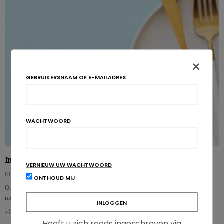
×
GEBRUIKERSNAAM OF E-MAILADRES
WACHTWOORD
Intermittent fasting: zin of onzin?
VERNIEUW UW WACHTWOORD
NICOLAS GUGGENBÜHL
ONTHOUD MIJ
Op sociale media is het een hot topic en wordt het gepresenteerd als dé
methode om moeiteloos kilo’s kwijt te raken. Toch is de effectiviteit …
0
0
Heeft u zich reeds ingeschreven via