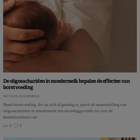
De oligosachariden in moedermelk bepalen de effecten van
borstvoeding
NICOLAS GUGGENBÜHL
Naast borstvoeding, die op zich al gunstig is, speelt de samenstelling van
oligosachariden in moedermelk een doorslaggevende rol voor de
darmmicrobiota van …
0
0