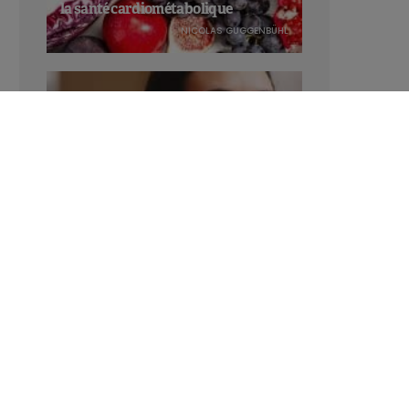
la santé cardiométabolique
NICOLAS GUGGENBÜHL
Manger sucré augmente-t-il l’attrait
pour le sucré ?
LAVINIA SINCOVITS