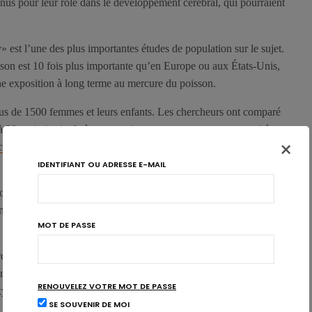
us pour leur rôle dans le développement cérébral, qui pourraient
st l’une des plus importantes études de population sur le sujet.
on est 10 fois plus importante qu’en Europe ou aux États-Unis,
’une exposition à long terme au mercure du poisson.
lus de 1500 femmes et leurs enfants. Les chercheurs ont comparé
és à 20 mois (aptitude à communiquer, comportement et capacités
×
cure
(à partir des cheveux de la maman prélevés pendant la
IDENTIFIANT OU ADRESSE E-MAIL
osition au mercure n’apparaît. Par contre, ce qui ressort est une
ngue chaîne de la mère durant sa grossesse, et les résultats
MOT DE PASSE
ercure sur le développement du système nerveux impliquent des
 les auteurs suggèrent que l’effet anti-inflammatoire des
RENOUVELEZ VOTRE MOT DE PASSE
xydants du poisson, pourraient expliquer ces résultats.
SE SOUVENIR DE MOI