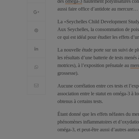
des
oméga-3
hautement polyinsaturés conn
aussi faire office d’antidote au mercure…
La «Seychelles Child Development Study» e
Aux Seychelles, la consommation de poiss
ce qui est idéal pour étudier les effets d
La nouvelle étude porte sur un suivi de p
les résultats d’une batterie de tests men
motrices), à l’exposition prénatale au
mer
grossesse).
Aucune corrélation entre ces tests et l’exp
association entre le statut en oméga-3 à lo
obtenus à certains tests.
Étant donné que les effets néfastes du m
phénomènes inflammatoires et d’oxydation,
oméga-3, et peut-être aussi d’autres antio