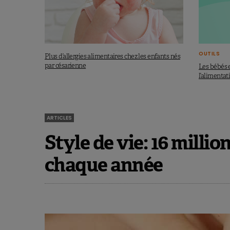
OUTILS
Plus d’allergies alimentaires chez les enfants nés
par césarienne
Les bébés e
l’alimentat
ARTICLES
Style de vie: 16 millio
chaque année