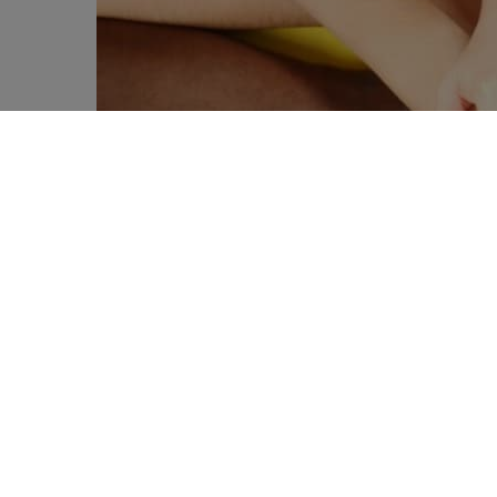
Selon un nouveau rapport publié par
l
0
décès provoqués par les maladies non tr
SHARES
prématurés et évitables. Et les principa
fortement liées à l’alimentation et au m