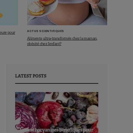
ACTUS SCIENTIFIQUES
eure pour
Aliments ultra-transformés chez la maman,
obésité chez l’enfant?
LATEST POSTS
Les anthocyanines bénéfiques pour