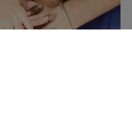
’Organisation Mondiale de la Santé
, sur les 38 millions de
ansmissibles en 2012, 16 millions soit 42% étaient
les mesures préventives ne coûtent pas chères, car elles sont
ode de vie.
Pour le Dr Margaret Chan, Directeur Général de
l’OMS, en investissant à peine 1 à 3 dollars par
personne et par an, les pays peuvent réduire