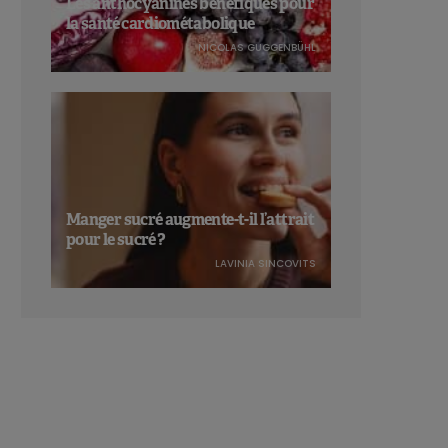
Les anthocyanines bénéfiques pour
la santé cardiométabolique
NICOLAS GUGGENBÜHL
Manger sucré augmente-t-il l’attrait
pour le sucré ?
LAVINIA SINCOVITS