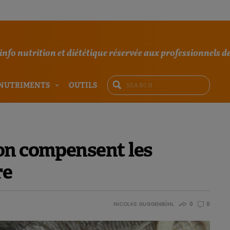
'info nutrition et diététique réservée aux professionnels de
NUTRIMENTS
OUTILS
on compensent les
re
NICOLAS GUGGENBÜHL
0
0