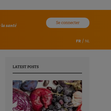
Se connecter
 la santé
FR
/
NL
LATEST POSTS