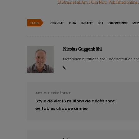
JJ Strain et al. Am J Clin Nutr. Published online J
TAGS
CERVEAU
DHA
ENFANT
EPA
GROSSESSE
MER
Nicolas Guggenbühl
Diététicien nutritionniste - Rédacteur en chef
ARTICLE PRÉCÉDENT
Style de vie: 16 millions de décès sont
évitables chaque année