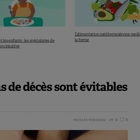
L’alimentation méditerranéenne meill
la forme
t les enfants : les spécialistes de
ion intuitive
ns de décès sont évitables
NICOLAS ROUSSEAU
0
0