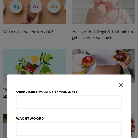
Wat moet je weten over zink?
Meer voedselallergieën bij kinderen
geboren via keizersnede
×
WETENSCHAP & NEWS
Het mediterrane eetpatroon
GEBRUIKERSNAAM OF E-MAILADRES
verbetert de conditie
Ultrabewerkt voedsel voor mama,
obesitas voor het kind?
WACHTWOORD