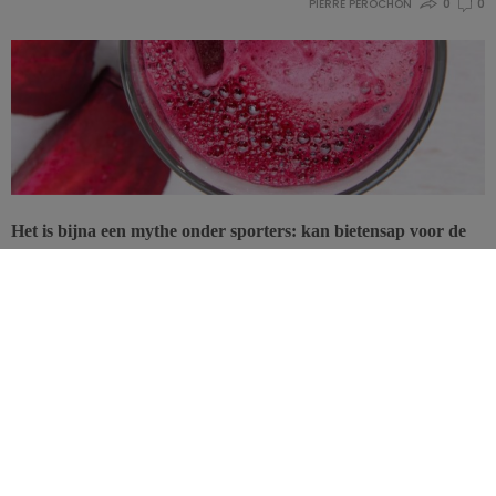
PIERRE PÉROCHON
0
0
Het is bijna een mythe onder sporters: kan bietensap voor de
inspanning de bloedstroom verhogen en zo de prestaties
verbeteren? Hoewel de gunstige invloed van bietensap op de
prestaties niet wordt aangetoond in deze studie, suggereren
nieuwe gegevens een ‘elasticiteiteffect’ op de bloedvaten tijdens
de rustperiode. Dit effect zou de belasting van het hart kunnen
verminderen bij oudere personen.
De onderzoekers gingen uit van de hypothese dat
de consumptie
van bietensap
, en dus een supplement van nitraten in de voeding, de