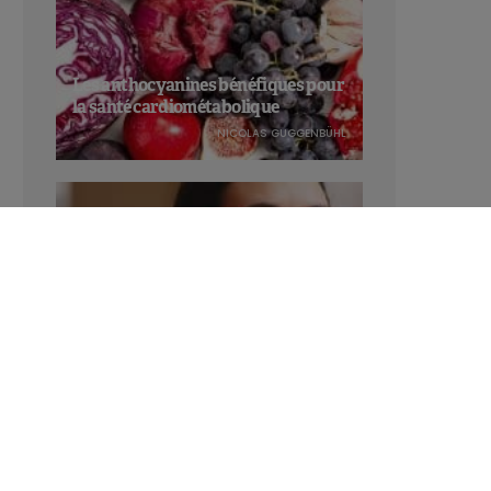
Les anthocyanines bénéfiques pour
la santé cardiométabolique
NICOLAS GUGGENBÜHL
Manger sucré augmente-t-il l’attrait
pour le sucré ?
LAVINIA SINCOVITS