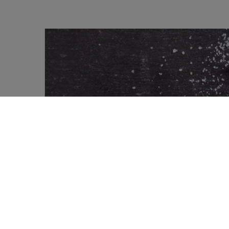
Des chercheurs du Danemark, de Finlan
0
facteurs menant au dysfonctionnement du
SHARES
Leur approche a été d’utiliser la lipidomi