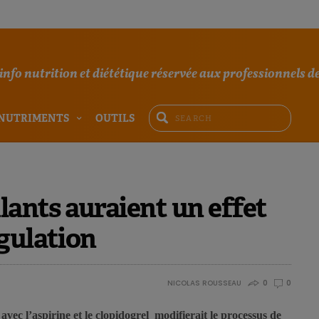
'info nutrition et diététique réservée aux professionnels de
NUTRIMENTS
OUTILS
ants auraient un effet
gulation
NICOLAS ROUSSEAU
0
0
ec l’aspirine et le clopidogrel modifierait le processus de