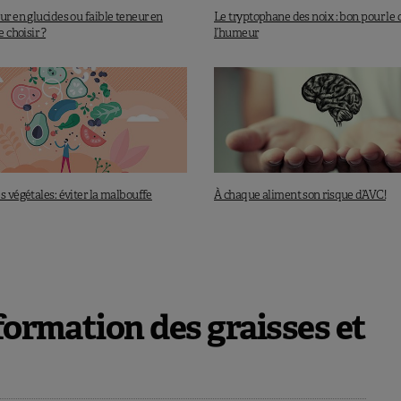
ur en glucides ou faible teneur en
Le tryptophane des noix : bon pour le 
e choisir ?
l’humeur
s végétales: éviter la malbouffe
À chaque aliment son risque d’AVC!
formation des graisses et