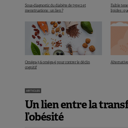
Sous-diagnostic du diabète de type 2 et
Faible tene
menstruations : un lien ?
lipides : qu
Alternative
Oméga-3 & oméga-6 pour contrer le déclin
cognitif
ARTICLES
Un lien entre la trans
l’obésité