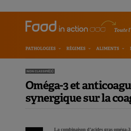
Toute l
PATHOLOGIES
RÉGIMES
ALIMENTS
NON CLASSIFIÉ(E)
Oméga-3 et anticoagul
synergique sur la coa
La combinaison d’acides gras oméga-3 av