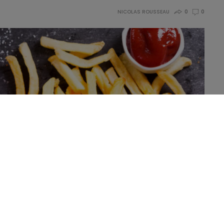
NICOLAS ROUSSEAU
0
0
de, de Pologne et du Royaume-Uni ont identifié les
 tissu adipeux lorsqu’il atteint sa limite d’expansion.
que pour évaluer les
biopsies de tissus de graisse entre paires