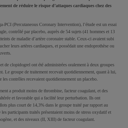
lement de réduire le risque d’attaques cardiaques chez des
PCI (Percutaneous Coronary Intervention), l’étude est un essai
gle, contrôlé par placebo, auprès de 54 sujets (41 hommes et 13
ints de maladie d’artère coronaire stable. Ceux-ci avaient subi
cher leurs artères cardiaques, et possédait une endoprothèse ou
uverts.
et de clopidogrel ont été administrées oralement à deux groupes
nt. Le groupe de traitement recevait quotidiennement, quant à lui,
 les contrôles recevaient quotidiennement un placebo.
tement a produit moins de thrombine, facteur coagulant, et des
ltérée et favorable qui a facilité leur perturbation. Ils ont
lots plus court de 14,3% dans le groupe traité par rapport au
es participants traités présentaient moins de stress oxydatif et
ogène, et des niveaux (II, XIII) de facteur coagulant.