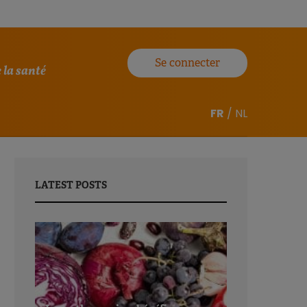
Se connecter
 la santé
FR
/
NL
LATEST POSTS