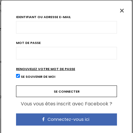
anti-thrombotiques modérées et anti-plaquettes d’oméga-3,
×
nts, pourraient améliorer les résultats chez les patients atteints de
IDENTIFIANT OU ADRESSE E-MAIL
 Thrombosis, and Vascular Biology: Journal of the American Heart
MOT DE PASSE
OMÉGA 3
SANTEPATHOLOGIES
RENOUVELEZ VOTRE MOT DE PASSE
SE SOUVENIR DE MOI
igital Expert & Nutrition Strategist
Vous vous êtes inscrit avec Facebook ?
Connectez-vous ici
ARTICLE SUIVANT