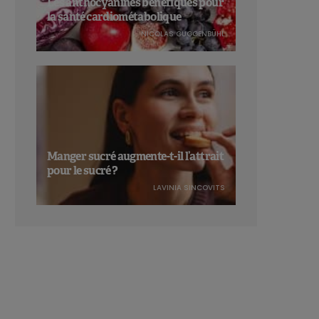
Les anthocyanines bénéfiques pour
la santé cardiométabolique
NICOLAS GUGGENBÜHL
Manger sucré augmente-t-il l’attrait
pour le sucré ?
LAVINIA SINCOVITS