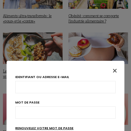
Aliments ultra-transformés : le
Obésité : comment se comporte
«pour» et le «contre»
l’industrie alimentaire ?
×
ACTUS SCIENTIFIQUES
Les fibres alimentaires font-elles
vraiment perdre du poids ?
IDENTIFIANT OU ADRESSE E-MAIL
Aliments ultra-transformés chez la
maman, obésité chez l’enfant?
MOT DE PASSE
RENOUVELEZ VOTRE MOT DE PASSE