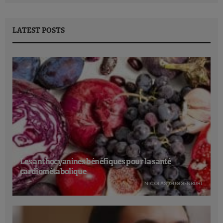
LATEST POSTS
Les anthocyanines bénéfiques pour la santé
cardiométabolique
NICOLAS GUGGENBÜHL