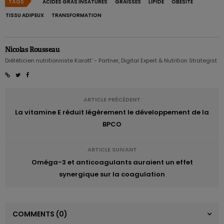
TAGS
ACIDES GRAS INSATURÉS
GRAISSES
LIPIDE
OBÉSITÉ
TISSU ADIPEUX
TRANSFORMATION
Nicolas Rousseau
Diététicien nutritionniste Karott' - Partner, Digital Expert & Nutrition Strategist
ARTICLE PRÉCÉDENT
La vitamine E réduit légèrement le développement de la
BPCO
ARTICLE SUIVANT
Oméga-3 et anticoagulants auraient un effet
synergique sur la coagulation
COMMENTS
(0)