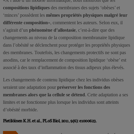
«À l’aide d’un modèle informatique, nous montrons que les
compositions lipidiques
des membranes des sujets ‘obèses’ et
‘minces’ possèdent les
mêmes propriétés physiques malgré leur
différente composition
», commentent les auteurs. Selon eux, il
s’agirait d’un
phénomène d’allostasie
, c’est-à-dire que des
changements au niveau de la composition membranaire lipidique
dans l’obésité se déclenchent pour protéger les propriétés physiques
des membranes. Toutefois, les changements protectifs ne sont pas
anodins, car le remplacement de composition lipidique ‘obèse’ est
associé à des taux d’inflammation des tissus adipeux plus élevés.
Les changements de contenu lipidique chez les individus obèses
seraient une adaptation pour
préserver les fonctions des
membranes alors que la cellule se détend
. Cette adaptation a ses
limites et ne fonctionne plus lorsque les individus sont atteints
d’obésité morbide.
Pietilöinen K.H. et al., PLoS Biol, 2011, 9(6): e1000623.