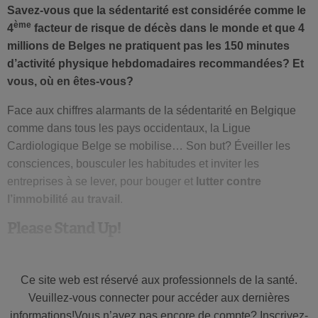
Savez-vous que la sédentarité est considérée comme le
ème
4
facteur de risque de décès dans le monde et que 4
millions de Belges ne pratiquent pas les 150 minutes
d’activité physique hebdomadaires recommandées? Et
vous, où en êtes-vous?
Face aux chiffres alarmants de la sédentarité en Belgique
comme dans tous les pays occidentaux, la Ligue
Cardiologique Belge se mobilise… Son but? Éveiller les
consciences, bousculer les habitudes et inviter les
entreprises à se lever, pour bouger et
lutter contre
l’immobilité au travail
.
Please Stand Up!
Tel est le nom de la nouvelle campagne lancée, début
septembre, par la Ligue Cardiologique Belge à l’occasion
Ce site web est réservé aux professionnels de la santé.
de son cinquantième anniversaire. Elle promeut le
Veuillez-vous connecter pour accéder aux dernières
mouvement, avec humour et originalité, à travers une
informations!Vous n’avez pas encore de compte? Inscrivez-