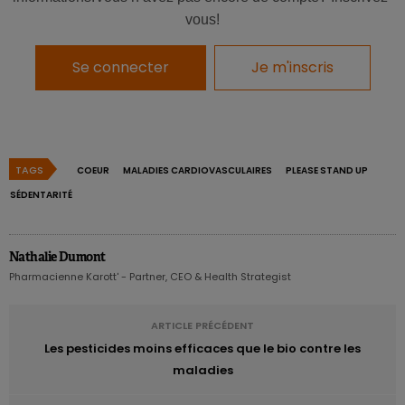
capsule vidéo
plutôt réussie et invite les entreprises à
vous!
relever le défi de l’anti-sédentarité en s’inscrivant sur la
plateforme
www.pleasestandup.be
Se connecter
Je m'inscris
TAGS
COEUR
MALADIES CARDIOVASCULAIRES
PLEASE STAND UP
SÉDENTARITÉ
Nathalie Dumont
Pharmacienne Karott' - Partner, CEO & Health Strategist
On peut y télécharger un kit didactique, un logo et un poster
pour aider les travailleurs à rompre avec leurs habitudes de
ARTICLE PRÉCÉDENT
travail et réduire le temps passé sur l’
Les pesticides moins efficaces que le bio contre les
ennemi juré du
maladies
21ème siècle: la chaise
!
Tous debout pendant les réunions, au travail devant