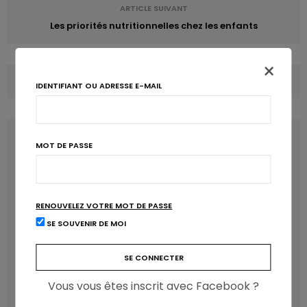
l’ordinateur, pendant les appels téléphoniques, les
ARTICLE SUIVANT
brainstormings, les échanges entre collègues,… pour
Les priorités nutritionnelles chez les enfants
prendre soin de notre cœur
et lutter contre l’excès de
sédentarité!
×
COMMENTS
(0)
https://liguecardioliga.be/campagne-please-stand-up/
IDENTIFIANT OU ADRESSE E-MAIL
LATEST POSTS
MOT DE PASSE
RENOUVELEZ VOTRE MOT DE PASSE
SE SOUVENIR DE MOI
Vous vous êtes inscrit avec Facebook ?