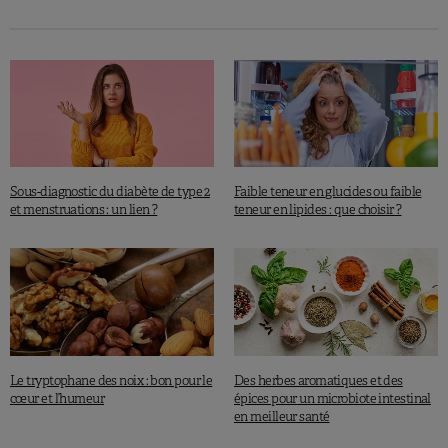
Sous-diagnostic du diabète de type 2
Faible teneur en glucides ou faible
et menstruations : un lien ?
teneur en lipides : que choisir ?
Le tryptophane des noix : bon pour le
Des herbes aromatiques et des
cœur et l’humeur
épices pour un microbiote intestinal
en meilleur santé