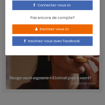
Les anthocyanines bénéfiques pour la santé
Connectez-vous ici
cardiométabolique
NICOLAS GUGGENBÜHL
Pas encore de compte?
Inscrivez-vous ici
Inscrivez-vous avec Facebook
Manger sucré augmente-t-il l’attrait pour le sucré ?
LAVINIA SINCOVITS