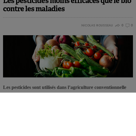
Les pesticides moins efficaces que le bio
contre les maladies
NICOLAS ROUSSEAU
0
0
Les pesticides sont utilisés dans l’agriculture conventionnelle
pour lutter contre les bioagresseurs: pathogènes, ravageurs et
plantes adventices. Une étude de l’INRA en France montre que
l’agriculture bio serait plus efficace dans ce domaine. De quoi
mettre à mal de nombreuses certitudes du monde agricole!
Les conclusions de cette étude de l’INRA et de l’Université de