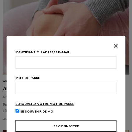
×
IDENTIFIANT OU ADRESSE E-MAIL
MOT DE PASSE
ARTICLES
Arthrose: l’excès d’acides gras saturés serait nuisible
NICOLAS GUGGENBÜHL
RENOUVELEZ VOTRE MOT DE PASSE
Pour la première fois, des travaux menés chez la souris suggèrent qu’une
alimentation riche en acides gras saturés et…
SE SOUVENIR DE MOI
0
0