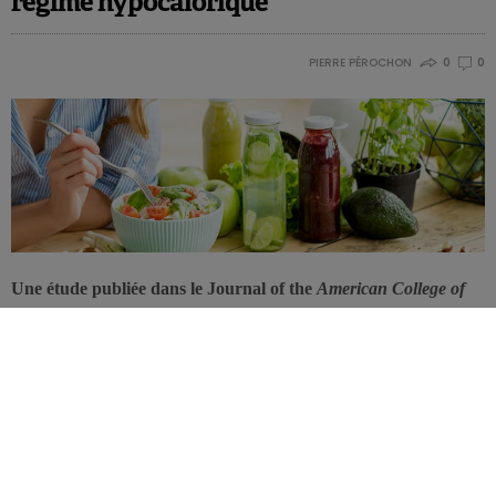
régime hypocalorique
PIERRE PÉROCHON
0
0
Une étude publiée dans le Journal of the
American College of
Nutrition
rapporte qu’un régime végétarien permet de perdre 2
fois plus de poids qu’un régime omnivore.
Des chercheurs de la République Tchèque ont étudié
l’impact d’un
régime diabétique végétarien
versus un
régime diabétique
isocalorique classique
. Les deux étaient conçus afin de limiter
l’énergie de 500 kcal/j par rapport aux données de la calorimétrie