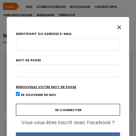
TAGS
ÂGE
ATHÉROSCLÉROSE
BIOLOGIQUE
CHEVEUX GRIS
CHRONOLOGIQUE
MARQUEUR
PRÉDICTIF
×
IDENTIFIANT OU ADRESSE E-MAIL
Nathalie Dumont
Pharmacienne Karott' - Partner, CEO & Health Strategist
ARTICLE PRÉCÉDENT
MOT DE PASSE
Le végétarisme plus efficace que le régime
hypocalorique
RENOUVELEZ VOTRE MOT DE PASSE
ARTICLE SUIVANT
SE SOUVENIR DE MOI
Comment nos achats sont régis par le marketing
sensoriel?
Vous vous êtes inscrit avec Facebook ?
COMMENTS
(0)