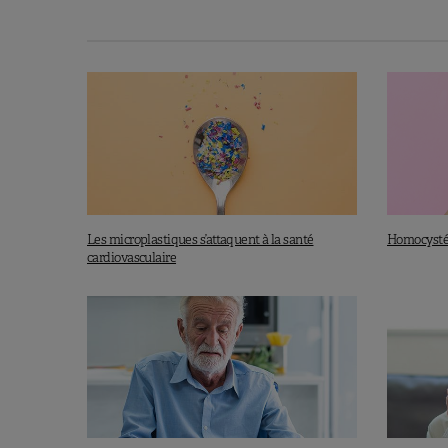
On pourrait donc croire que l’hypoth
cérébrale ne permet pas d’attribuer c
cerveau. Autrement dit,
la piste du m
sanguine cérébrale ne semble pas 
Les auteurs expliquent qu’il faudra d
mécanismes protecteurs. Et cela pe
nitrates, on sait que la consommation
nombreuses affections, sans que l’o
Mais que cela ne nous empêche pas
Les microplastiques s’attaquent à la santé
Homocystéin
cardiovasculaire
À lire aussi :
Les fruits et légumes peuvent-ils 
Source