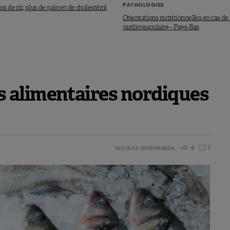
Published: July 06.
https://doi.org/10.1016/j.ajcnut.2023.05.027
PATHOLOGIES
ns de riz, plus de pain et de cholestérol
Orientations nutritionnelles en cas d
cardiovasculaire – Pays-Bas
 alimentaires nordiques
NICOLAS GUGGENBÜHL
0
1