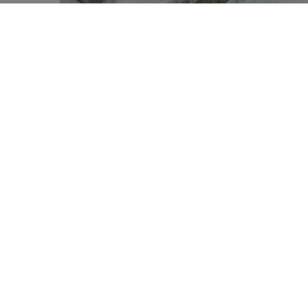
Les cinq « pays nordiques » sorte
0
Signe des temps, elles mettent l’ac
SHARES
pour la santé humaine comme pour 
Danemark, Finlande, Islande, Norvège 
importante depuis 40 ans, des Nord
le fruit de 4 années de travail inten
et internationaux. La grande nouveaut
aspects environnementaux
aux asp
évoluer les recommandations pour s’in