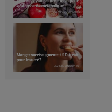
Les anthocyanines bénéfiques pour
la santé cardiométabolique
NICOLAS GUGGENBÜHL
Manger sucré augmente-t-il l’attrait
pour le sucré ?
LAVINIA SINCOVITS