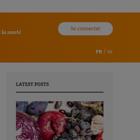
Se connecter
 la santé
FR
/
NL
LATEST POSTS