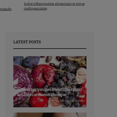
Indice inflammatoire alimentaire et risque
cardiovasculaire
e maladie
LATEST POSTS
Les anthocyanines bénéfiques pour
la santé cardiométabolique
NICOLAS GUGGENBÜHL