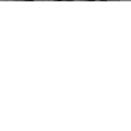
nt leurs recommandations alimentaires nordique.
cent sur la végétalisation nécessaire de l’alimentation
,
celle de la planète.
et Suède viennent de sortir la sixième édition, la plus
ic Nutrition Recommandation. Ces recommandations sont
se impliquant plusieurs centaines de chercheurs nordiques
é, qui est une tendance de fond, est d’avoir
intégré les
ects santé. Une reconnaissance de la nécessité de faire
scrire dans la transition alimentaire.
36 nutriments et