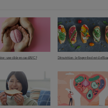
èse des chercheurs s’est vérifiée, sauf que… L’imagerie
ette association à des modifications vasculaires dans le
onoxyde d’azote qui favoriserait la circulation
se vérifier…
onc d’autres travaux pour mettre en lumière les
ut encore prendre du temps, car indépendamment des
 de légumes est en soi un facteur protecteur à l’égard de
n en connaisse les véritables mécanismes sous-jacents.
 de manger des légumes !
e : une cible en cas d’AVC ?
Dénutrition : le finger-food est-il effica
contribuer au bonheur ?