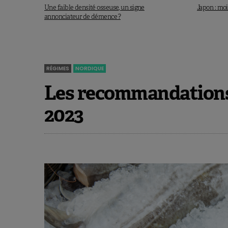
De Crom T.O.E. et al., Am J Cin Nutr 2023. 
Une faible densité osseuse, un signe
Japon : moi
annonciateur de démence ?
RÉGIMES
NORDIQUE
Les recommandations
2023