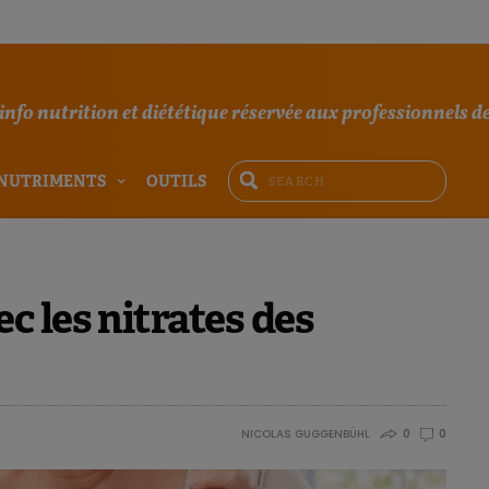
'info nutrition et diététique réservée aux professionnels de
NUTRIMENTS
OUTILS
 les nitrates des
NICOLAS GUGGENBÜHL
0
0