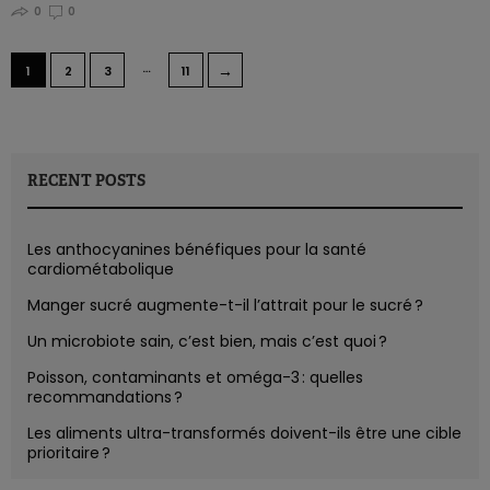
0
0
…
→
1
2
3
11
RECENT POSTS
Les anthocyanines bénéfiques pour la santé
cardiométabolique
Manger sucré augmente-t-il l’attrait pour le sucré ?
Un microbiote sain, c’est bien, mais c’est quoi ?
Poisson, contaminants et oméga-3 : quelles
recommandations ?
Les aliments ultra-transformés doivent-ils être une cible
prioritaire ?