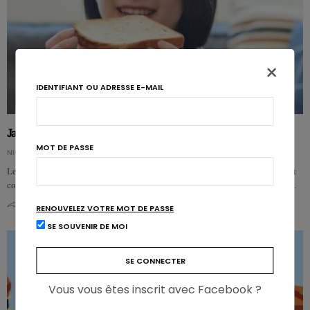
×
IDENTIFIANT OU ADRESSE E-MAIL
Japon : moins de riz, plus de pain et de cholestérol
MOT DE PASSE
NICOLAS GUGGENBÜHL
Le Japon est un des pays avec la cholestérolémie la plus basse au monde, tout
comme le taux de maladies cardiovasculaires (MCV). Mais depuis quelque …
0
0
RENOUVELEZ VOTRE MOT DE PASSE
SE SOUVENIR DE MOI
Vous vous êtes inscrit avec Facebook ?