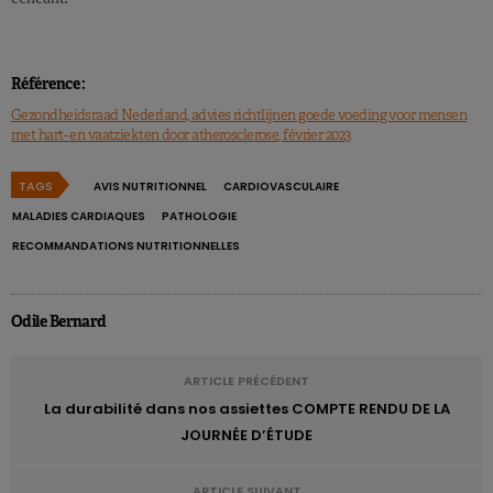
Référence :
Gezondheidsraad Nederland, advies richtlijnen goede voeding voor mensen
met hart- en vaatziekten door atherosclerose, février 2023
TAGS
AVIS NUTRITIONNEL
CARDIOVASCULAIRE
MALADIES CARDIAQUES
PATHOLOGIE
RECOMMANDATIONS NUTRITIONNELLES
Odile Bernard
ARTICLE PRÉCÉDENT
La durabilité dans nos assiettes COMPTE RENDU DE LA
JOURNÉE D’ÉTUDE
ARTICLE SUIVANT