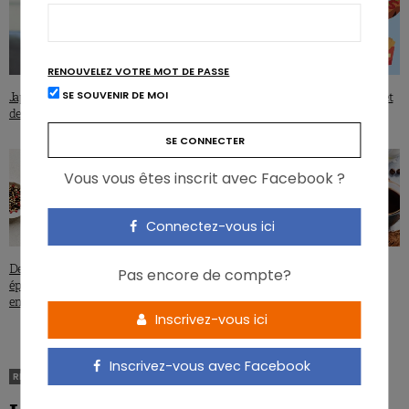
RENOUVELEZ VOTRE MOT DE PASSE
SE SOUVENIR DE MOI
Japon : moins de riz, plus de pain et
Indice inflammatoire alimentaire et
de cholestérol
risque cardiovasculaire
Vous vous êtes inscrit avec Facebook ?
Connectez-vous ici
Des herbes aromatiques et des
Boissons caféinées et battements
Pas encore de compte?
épices pour un microbiote intestinal
cardiaques : la caféine hors cause ?
en meilleur santé
Inscrivez-vous ici
Inscrivez-vous avec Facebook
RÉGIMES
FLEXITARIEN