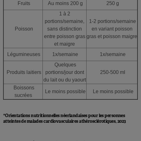
Fruits
Au moins 200 g
250 g
1 à 2
portions/semaine,
1-2 portions/semaine
Poisson
sans distinction
en variant poisson
entre poisson gras
gras et poisson maigre
et maigre
Légumineuses
1x/semaine
1x/semaine
Quelques
Produits laitiers
portions/jour dont
250-500 ml
du lait ou du yaourt
Boissons
Le moins possible
Le moins possible
sucrées
*Orientations nutritionnelles néerlandaises pour les personnes
atteintes de malades cardiovasculaires athérosclérotiques, 2023