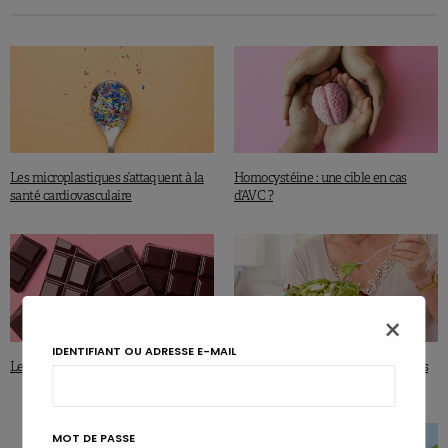
Les microplastiques s’attaquent à la
Homocystéine : une cible en cas
santé cardiovasculaire
d’AVC ?
×
IDENTIFIANT OU ADRESSE E-MAIL
Le chocolat réduit-il la mortalité ?
Moins de démence avec les nitrates
des légumes
MOT DE PASSE