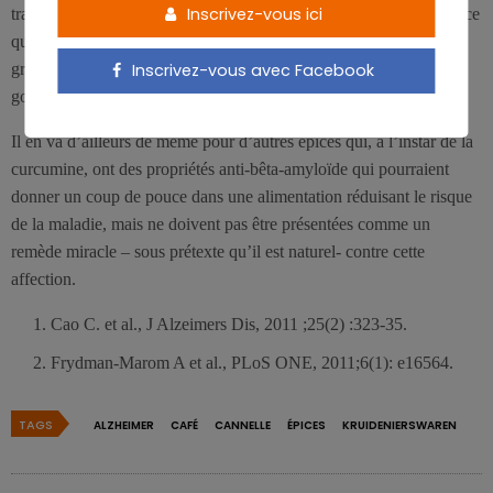
Inscrivez-vous ici
travaux demandent confirmation chez l’homme et d’autre part parce
que les quantités d’extraits utilisées correspondent à plus de 10
Inscrivez-vous avec Facebook
grammes de cannelle crue par jour, ce qui n’est pas pour tous les
goûts.
Il en va d’ailleurs de même pour d’autres épices qui, à l’instar de la
curcumine, ont des propriétés anti-bêta-amyloïde qui pourraient
donner un coup de pouce dans une alimentation réduisant le risque
de la maladie, mais ne doivent pas être présentées comme un
remède miracle – sous prétexte qu’il est naturel- contre cette
affection.
Cao C. et al., J Alzeimers Dis, 2011 ;25(2) :323-35.
Frydman-Marom A et al., PLoS ONE, 2011;6(1): e16564.
TAGS
ALZHEIMER
CAFÉ
CANNELLE
ÉPICES
KRUIDENIERSWAREN