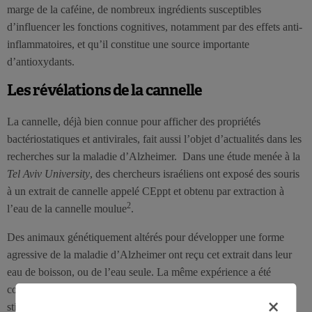
marge de la caféine, de nombreux ingrédients susceptibles
d’influencer les fonctions cognitives, notamment par des effets anti-
inflammatoires, et qu’il constitue une source importante
d’antioxydants.
Les révélations de la cannelle
La cannelle, déjà bien connue pour afficher des propriétés
bactériostatiques et antivirales, fait aussi l’objet d’actualités dans les
recherches sur la maladie d’Alzheimer. Dans une étude menée à la
Tel Aviv University
, des chercheurs israéliens ont exposé des souris
à un extrait de cannelle appelé CEppt et obtenu par extraction à
2
l’eau de la cannelle moulue
.
Des animaux génétiquement altérés pour développer une forme
agressive de la maladie d’Alzheimer ont reçu cet extrait dans leur
eau de boisson, ou de l’eau seule. La même expérience a été
conduite auprès de mouches mutées avec un gène humain qui
×
stimule également la maladie d’Alzheimer et réduit leur durée de