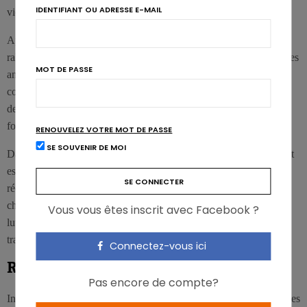
IDENTIFIANT OU ADRESSE E-MAIL
vie.
Après quatre mois, les chercheurs ont observé un remarquable
ralentissement de la maladie. Le niveau d’activité et la longévité des
MOT DE PASSE
animaux exposés à l’extrait de cannelle étaient devenus
comparables à ceux des animaux sains. Pour le Prof. Ovadia, un
des auteurs, ces résultats sont dus à l’effet de l’extrait sur la
formation de la bâta-amyloïde.
RENOUVELEZ VOTRE MOT DE PASSE
SE SOUVENIR DE MOI
Dans un modèle in vitro, l’équipe a d’ailleurs montré que le CEppt
est capable de dégrader des fibres d’amyloïde similaires à celles
récoltées dans le cerveau et qui tuent les neurones. Selon les
chercheurs, cette découverte ouvre non seulement des portes pour
Vous vous êtes inscrit avec Facebook ?
lutter contre le développement de l’affection, mais aussi dans son
traitement.
Connectez-vous ici
Remède miracle?
Pas encore de compte?
Inutile cependant de se ruer sur la cannelle, d’une part parce que ces