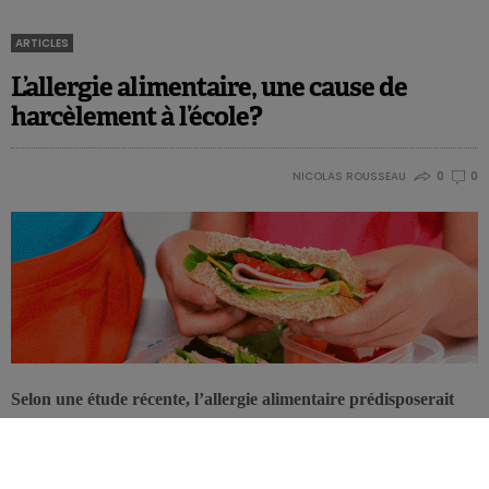
ARTICLES
L’allergie alimentaire, une cause de
harcèlement à l’école?
NICOLAS ROUSSEAU
0
0
Selon une étude récente, l’allergie alimentaire prédisposerait
l’enfant concerné à un nombre plus élevé de harcèlements lors
des repas scolaires. Cette situation engendrerait du stress chez
l’enfant et serait largement méconnue des parents, ainsi que du