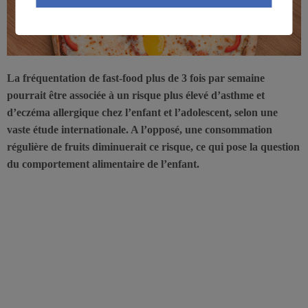
La fréquentation de fast-food plus de 3 fois par semaine
pourrait être associée à un risque plus élevé d’asthme et
d’eczéma allergique chez l’enfant et l’adolescent, selon une
vaste étude internationale. A l’opposé, une consommation
régulière de fruits diminuerait ce risque, ce qui pose la question
du comportement alimentaire de l’enfant.