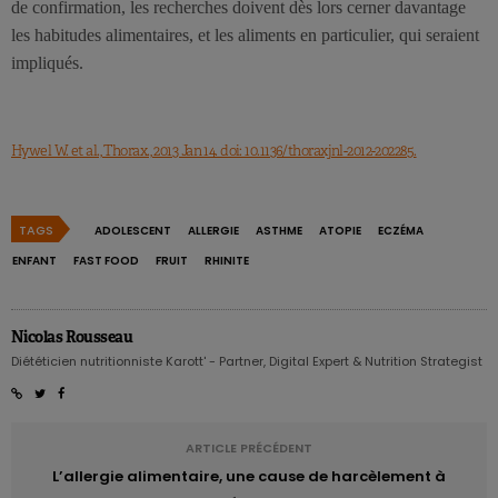
de confirmation, les recherches doivent dès lors cerner davantage
les habitudes alimentaires, et les aliments en particulier, qui seraient
impliqués.
Hywel W. et al., Thorax., 2013 Jan 14. doi: 10.1136/thoraxjnl-2012-202285.
TAGS
ADOLESCENT
ALLERGIE
ASTHME
ATOPIE
ECZÉMA
ENFANT
FAST FOOD
FRUIT
RHINITE
Nicolas Rousseau
Diététicien nutritionniste Karott' - Partner, Digital Expert & Nutrition Strategist
ARTICLE PRÉCÉDENT
L’allergie alimentaire, une cause de harcèlement à