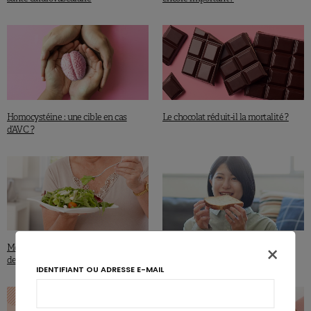
Homocystéine : une cible en cas
Le chocolat réduit-il la mortalité ?
d’AVC ?
×
Moins de démence avec les nitrates
Japon : moins de riz, plus de pain et
des légumes
de cholestérol
IDENTIFIANT OU ADRESSE E-MAIL