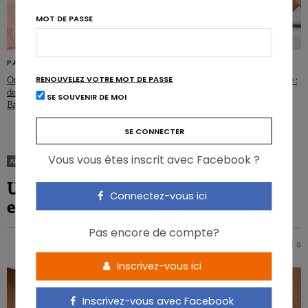
MOT DE PASSE
PATHOLOGIES
NUTRIGRAPHICS
RENOUVELEZ VOTRE MOT DE PASSE
Orientations nutritionnelles en cas
Alimentation et insuffisance rénale :
de maladie cardiovasculaire – Pays-
les priorités
SE SOUVENIR DE MOI
Bas
Vous vous êtes inscrit avec Facebook ?
ARTICLES
Un lien entre fast-food, asthme et
Connectez-vous ici
eczéma allergique?
Pas encore de compte?
NICOLAS ROUSSEAU
0
0
Inscrivez-vous ici
Inscrivez-vous avec Facebook