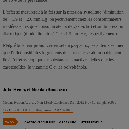
de 15% de la prévalence.
L’effet se mesurerait à la fois sur la pression systolique (diminution
de – 1.9 et – 2.6 mm Hg, respectivement
chez les consommateurs
modérés
et les gros consommateurs de gaspacho) et sur la pression
diastolique (diminution de -1.5 et -1.9 mm Hg, respectivement).
Malgré la teneur prononcée en sel du gaspacho, les auteurs estiment
que l’effet positif des ingrédients de la recette serait probablement
lié à l’effet synergique de substances bioactives, telles que les
caroténoïdes, la vitamine C et les polyphénols.
Julie Henry et Nicolas Rousseau
Medina Remon A. et al., Nutr Metab Cardiovasc Dis., 2012 Nov 10. doi:pii: S0939-
4753(12)00181-0. 10.1016/j.numecd.2012.07.008.
TAGS
CARDIOVASCULAIRE
GASPACHO
HYPERTENDUS