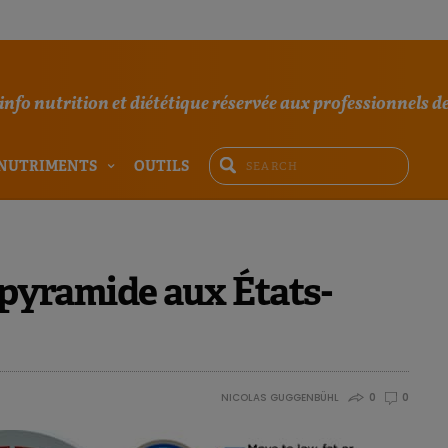
'info nutrition et diététique réservée aux professionnels de
NUTRIMENTS
OUTILS
a pyramide aux États-
NICOLAS GUGGENBÜHL
0
0