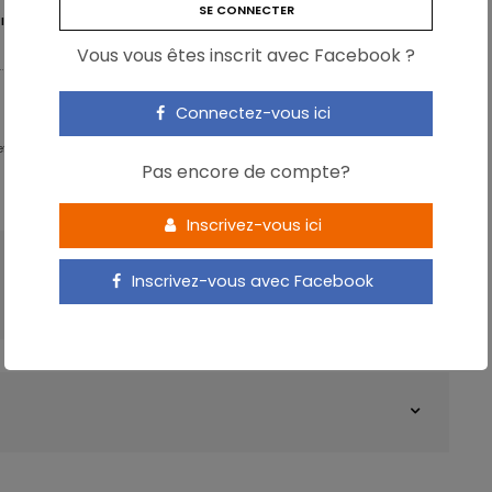
IONS
Vous vous êtes inscrit avec Facebook ?
Connectez-vous ici
 - Partner & Senior Nutrition Expert - Karott'
Pas encore de compte?
Inscrivez-vous ici
ARTICLE SUIVANT
Inscrivez-vous avec Facebook
Les flavanols du cacao boostent le cerveau