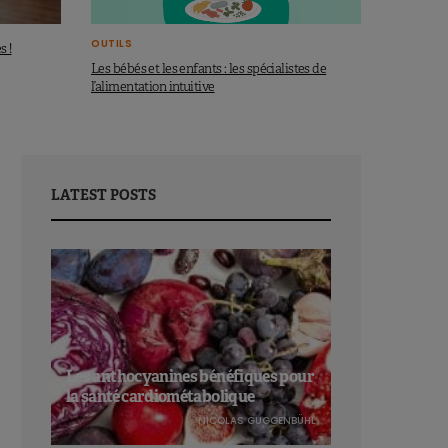
OUTILS
s !
Les bébés et les enfants : les spécialistes de
l’alimentation intuitive
LATEST POSTS
Les anthocyanines bénéfiques pour
la santé cardiométabolique
NICOLAS GUGGENBÜHL