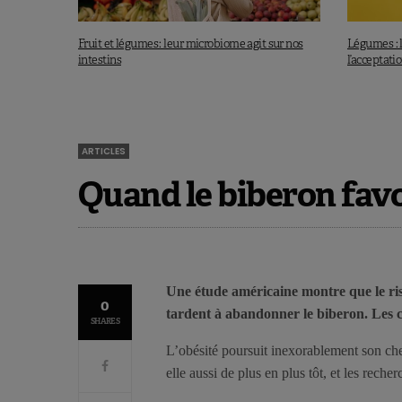
Fruit et légumes : leur microbiome agit sur nos
Légumes : l
intestins
l’acceptati
ARTICLES
Quand le biberon favor
Une étude américaine montre que le risq
0
tardent à abandonner le biberon. Les ch
SHARES
L’obésité poursuit inexorablement son ch
elle aussi de plus en plus tôt, et les rech