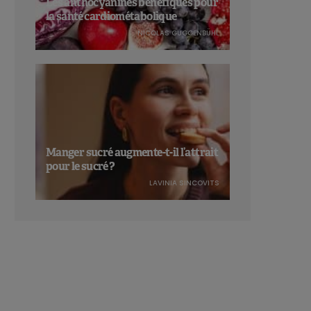
Les anthocyanines bénéfiques pour
la santé cardiométabolique
NICOLAS GUGGENBÜHL
Manger sucré augmente-t-il l’attrait
pour le sucré ?
LAVINIA SINCOVITS