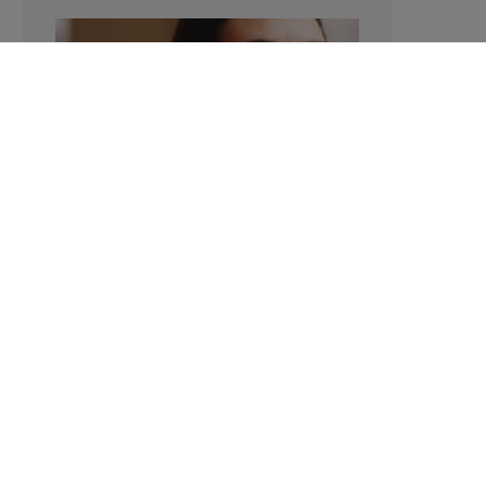
Manger sucré augmente-t-il l’attrait
pour le sucré ?
LAVINIA SINCOVITS