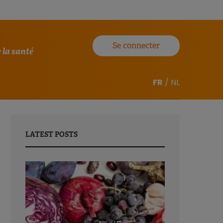
Se connecter
 la santé
FR
/
NL
LATEST POSTS